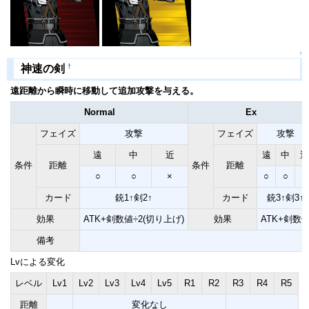
↑
†
神速の剣
遠距離から瞬時に移動して追加攻撃を与える。
Normal
Ex
フェイズ
攻撃
フェイズ
攻撃
遠
中
近
遠
中
近
条件
距離
条件
距離
○
○
×
○
○
×
カード
銃1↑剣2↑
カード
銃3↑剣3↑
効果
ATK+剣数値÷2(切り上げ)
効果
ATK+剣数
備考
Lvによる変化
レベル
Lv1
Lv2
Lv3
Lv4
Lv5
R1
R2
R3
R4
R5
距離
変化なし