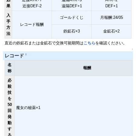
果
近接DEF-2
遠隔DEF+1
DEF+1
入
ゴールドくじ
月報酬:24/05
手
レコード報酬
方
鉄鉱石×3
金鉱石×2
法
直近の鉄鉱石または金鉱石で交換可能期間は
こちら
を確認ください。
↑
†
レコード
名
報酬
称
必
殺
技
を
50
魔女の秘薬×1
回
発
動
す
る