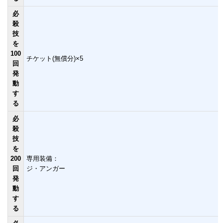
必
殺
技
を
100
チケット(無償分)×5
回
発
動
す
る
必
殺
技
を
200
専用装備：
回
ジ・アンガー
発
動
す
る