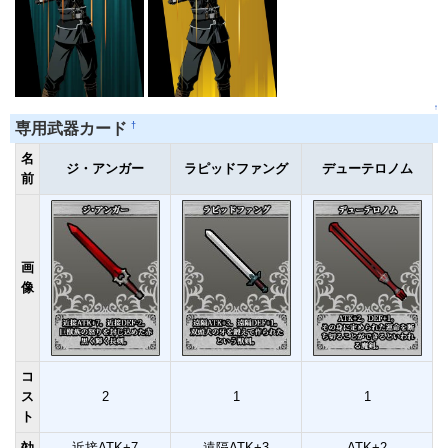
↑
†
専用武器カード
名
ジ・アンガー
ラピッドファング
デューテロノム
前
画
像
コ
ス
2
1
1
ト
効
近接ATK+7
遠隔ATK+3
ATK+2