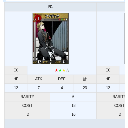
R1
EC
★
★
★
☆
EC
HP
ATK
DEF
計
HP
12
7
4
23
12
RARITY
6
RARITY
COST
18
COST
ID
16
ID