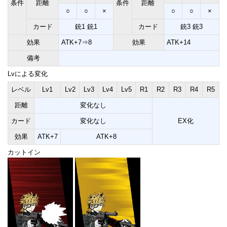
条件
距離
条件
距離
○
○
×
○
○
×
カード
銃1 銃1
カード
銃3 銃3
効果
ATK+7⇒8
効果
ATK+14
備考
Lvによる変化
レベル
Lv1
Lv2
Lv3
Lv4
Lv5
R1
R2
R3
R4
R5
距離
変化なし
カード
変化なし
EX化
効果
ATK+7
ATK+8
カットイン