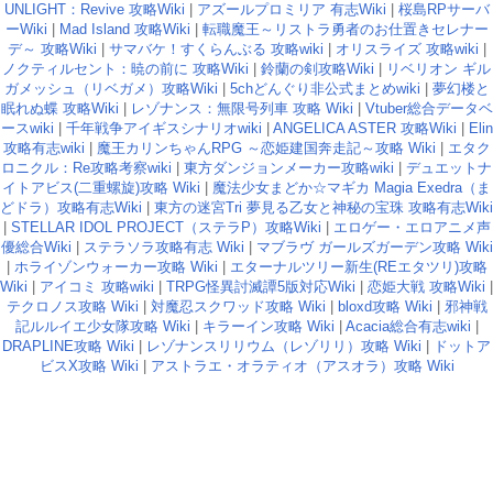
UNLIGHT：Revive 攻略Wiki
|
アズールプロミリア 有志Wiki
|
桜島RPサーバ
ーWiki
|
Mad Island 攻略Wiki
|
転職魔王～リストラ勇者のお仕置きセレナー
デ～ 攻略Wiki
|
サマバケ！すくらんぶる 攻略wiki
|
オリスライズ 攻略wiki
|
ノクティルセント：暁の前に 攻略Wiki
|
鈴蘭の剣攻略Wiki
|
リベリオン ギル
ガメッシュ（リベガメ）攻略Wiki
|
5chどんぐり非公式まとめwiki
|
夢幻楼と
眠れぬ蝶 攻略Wiki
|
レゾナンス：無限号列車 攻略 Wiki
|
Vtuber総合データベ
ースwiki
|
千年戦争アイギスシナリオwiki
|
ANGELICA ASTER 攻略Wiki
|
Elin
攻略有志wiki
|
魔王カリンちゃんRPG ～恋姫建国奔走記～攻略 Wiki
|
エタク
ロニクル：Re攻略考察wiki
|
東方ダンジョンメーカー攻略wiki
|
デュエットナ
イトアビス(二重螺旋)攻略 Wiki
|
魔法少女まどか☆マギカ Magia Exedra（ま
どドラ）攻略有志Wiki
|
東方の迷宮Tri 夢見る乙女と神秘の宝珠 攻略有志Wiki
|
STELLAR IDOL PROJECT（ステラP）攻略Wiki
|
エロゲー・エロアニメ声
優総合Wiki
|
ステラソラ攻略有志 Wiki
|
マブラヴ ガールズガーデン攻略 Wiki
|
ホライゾンウォーカー攻略 Wiki
|
エターナルツリー新生(REエタツリ)攻略
Wiki
|
アイコミ 攻略wiki
|
TRPG怪異討滅譚5版対応Wiki
|
恋姫大戦 攻略Wiki
|
テクロノス攻略 Wiki
|
対魔忍スクワッド攻略 Wiki
|
bloxd攻略 Wiki
|
邪神戦
記ルルイエ少女隊攻略 Wiki
|
キラーイン攻略 Wiki
|
Acacia総合有志wiki
|
DRAPLINE攻略 Wiki
|
レゾナンスリリウム（レゾリリ）攻略 Wiki
|
ドットア
ビスX攻略 Wiki
|
アストラエ・オラティオ（アスオラ）攻略 Wiki