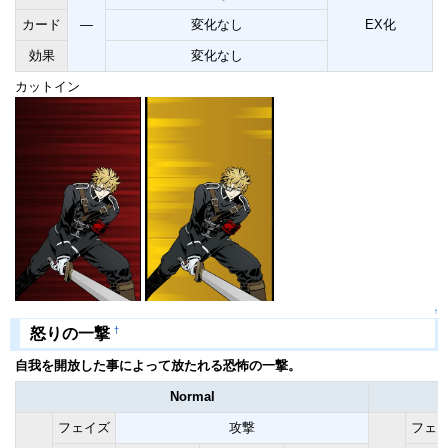
カード
―
変化なし
EX化
効果
変化なし
カットイン
↑
†
怒りの一撃
自我を開放した事によって放たれる恐怖の一撃。
Normal
フェイズ
攻撃
フェ