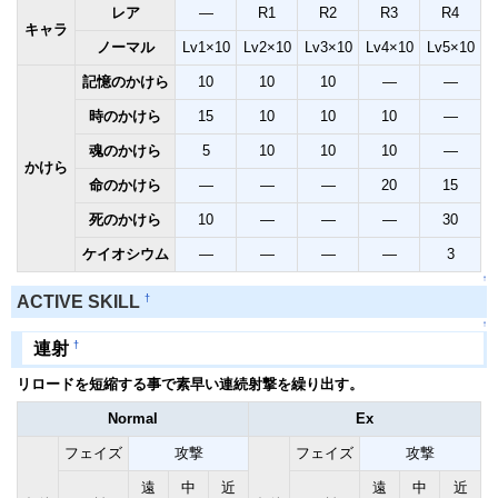
レア
―
R1
R2
R3
R4
キャラ
ノーマル
Lv1×10
Lv2×10
Lv3×10
Lv4×10
Lv5×10
記憶のかけら
10
10
10
―
―
時のかけら
15
10
10
10
―
魂のかけら
5
10
10
10
―
かけら
命のかけら
―
―
―
20
15
死のかけら
10
―
―
―
30
ケイオシウム
―
―
―
―
3
↑
†
ACTIVE SKILL
↑
†
連射
リロードを短縮する事で素早い連続射撃を繰り出す。
Normal
Ex
フェイズ
攻撃
フェイズ
攻撃
遠
中
近
遠
中
近