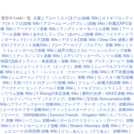
運営中のwiki一覧:
文豪とアルケミスト(文アル)攻略 Wiki
|
オトギフロンティ
ア(オトフロ)攻略 Wiki
|
アズールレーン(アズレン)攻略 Wiki
|
対魔忍RPG攻
略 Wiki
|
アークナイツ攻略 Wiki
|
ラングリッサーモバイル攻略 Wiki
|
アート
ワール攻略 Wiki
|
あやかしランブル！(あやらぶ)攻略 Wiki
|
ツイステッドワ
ンダーランド(ツイステ)攻略 Wiki
|
デタリキZ攻略 Wiki
|
Deep One 虚無と夢
幻のフラグメント攻略Wiki
|
ブルーアーカイブ（ブルアカ）攻略 Wiki
|
ミス
トトレインガールズ攻略 Wiki
|
超昂大戦エスカレーションヒロインズ攻略
Wiki
|
ミナシゴノシゴト攻略 Wiki
|
エデンズリッターグレンツェ攻略 Wiki
|
戦国†恋姫オンライン～奥宴新史～攻略 Wiki
|
ウマ娘 プリティダービー 攻略
Wiki
|
エンジェリックリンク（エンクリ）攻略 Wiki
|
ニューラルクラウド攻
略 Wiki
|
れじぇくろ！ ～レジェンド・クローバー～攻略 Wiki
|
天下布魔攻略
Wiki
|
シュガーコンフリクト（シュガコン）攻略 Wiki
|
モンスター娘TD攻略
Wiki
|
天啓パラドクス(テンパラ)攻略 Wiki
|
クリムゾン妖魔大戦攻略 Wiki
|
アークナイツ エンドフィールド攻略 Wiki
|
ドールズフロントライン2：エク
シリウム攻略 Wiki
|
V Rising日本語攻略 Wiki
|
勝利の女神：NIKKE攻略 Wiki
|
ドルフィンウェーブ（ドルウェブ）攻略Wiki
|
宝石姫 Reincarnation攻略
Wiki
|
アライアンスセージ攻略Wiki
|
クレイヴ・サーガ（クレサガ）攻略Wiki
|
エーテルゲイザー攻略Wiki
|
ティンクルスターナイツ（クルスタ）攻略Wiki
|
リバース：1999攻略Wiki
|
Kemono Friends：Kingdom Wiki
|
スノウブレイ
ク 攻略 Wiki
|
ハニカム 攻略wiki
|
ガールズクリエイション（ガークリ）攻略
Wiki
|
スイートホームメイド攻略 Wiki
|
Modern Warships 攻略 Wiki
|
アッシ
ュエコーズ-白荊回廊-攻略 Wiki
|
りりぃあんじぇ（りりあん） 攻略Wiki
|