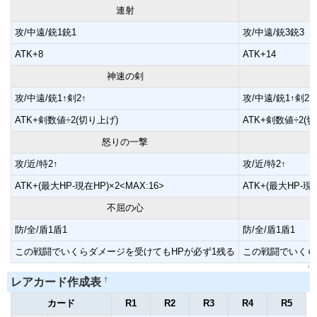
連射
攻/中遠/銃1銃1
攻/中遠/銃3銃3
ATK+8
ATK+14
神速の剣
攻/中遠/銃1↑剣2↑
攻/中遠/銃1↑剣2↑
ATK+剣数値÷2(切り上げ)
ATK+剣数値÷2(
怒りの一撃
攻/近/特2↑
攻/近/特2↑
ATK+(最大HP-現在HP)×2<MAX:16>
ATK+(最大HP-現在
不屈の心
防/全/盾1盾1
防/全/盾1盾1
この戦闘でいくらダメージを受けてもHPが必ず1残る
この戦闘でいくら
↑
†
レアカード作成表
カード
R1
R2
R3
R4
R5