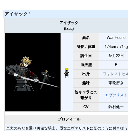
†
アイザック
アイザック
(Izac)
異名
War Hound
身長 / 体重
174cm / 71kg
誕生日
熱月22日
血液型
B
出身
フォレストヒル
趣味
軍靴磨き
他キャラとの
エヴァリスト
繋がり
CV
鈴村健一
プロフィール
軍犬のあだ名通り勇猛な騎士。盟友エヴァリストに影のように付き従う