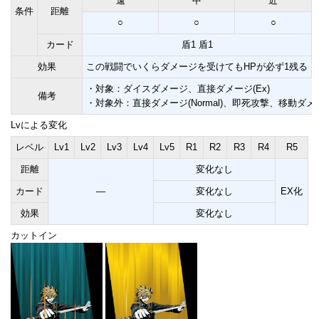
遠
中
近
条件
距離
○
○
○
カード
盾1 盾1
効果
この戦闘でいくらダメージを受けてもHPが必ず1残る
・対象：ダイスダメージ、直接ダメージ(Ex)
備考
・対象外：直接ダメージ(Normal)、即死攻撃、移動ダメ
Lvによる変化
レベル
Lv1
Lv2
Lv3
Lv4
Lv5
R1
R2
R3
R4
R5
距離
変化なし
カード
―
変化なし
EX化
効果
変化なし
カットイン