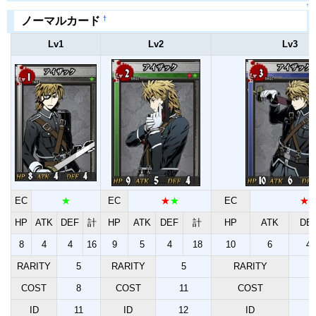
↑
†
ノーマルカード
Lv1
Lv2
Lv3
EC
★
EC
★
★
EC
★
HP
ATK
DEF
計
HP
ATK
DEF
計
HP
ATK
DE
8
4
4
16
9
5
4
18
10
6
4
RARITY
5
RARITY
5
RARITY
COST
8
COST
11
COST
ID
11
ID
12
ID