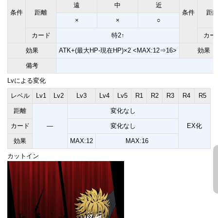
遠
中
近
条件
距離
条件
距
×
×
○
カード
特2↑
カー
効果
ATK+(最大HP-現在HP)×2 <MAX:12⇒16>
効果
備考
Lvによる変化
レベル
Lv1
Lv2
Lv3
Lv4
Lv5
R1
R2
R3
R4
R5
距離
変化なし
カード
―
変化なし
EX化
効果
MAX:12
MAX:16
カットイン