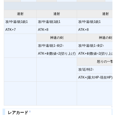
連射
連射
連射
攻/中遠/銃1銃1
攻/中遠/銃1銃1
攻/中遠/銃1銃1
ATK+7
ATK+8
ATK+8
神速の剣
神速の剣
攻/中遠/銃1↑剣2↑
攻/中遠/銃1↑剣2↑
ATK+剣数値÷2(切り上げ)
ATK+剣数値÷2(切り上げ
怒りの一撃
攻/近/特2↑
ATK+(最大HP-現在HP)×
↑
†
レアカード