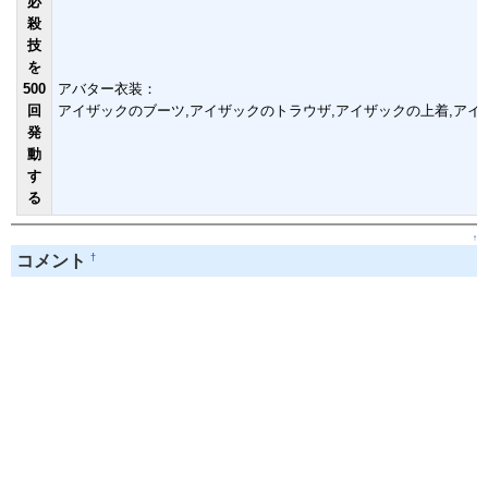
必
殺
技
を
500
アバター衣装：
回
アイザックのブーツ,アイザックのトラウザ,アイザックの上着,アイ
発
動
す
る
↑
†
コメント