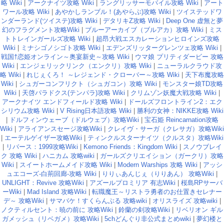
略 Wiki
|
アークナイツ攻略 Wiki
|
ラングリッサーモバイル攻略 Wiki
|
アート
ワール攻略 Wiki
|
あやかしランブル！(あやらぶ)攻略 Wiki
|
ツイステッドワ
ンダーランド(ツイステ)攻略 Wiki
|
デタリキZ攻略 Wiki
|
Deep One 虚無と夢
幻のフラグメント攻略Wiki
|
ブルーアーカイブ（ブルアカ）攻略 Wiki
|
ミス
トトレインガールズ攻略 Wiki
|
超昂大戦エスカレーションヒロインズ攻略
Wiki
|
ミナシゴノシゴト攻略 Wiki
|
エデンズリッターグレンツェ攻略 Wiki
|
戦国†恋姫オンライン～奥宴新史～攻略 Wiki
|
ウマ娘 プリティダービー 攻略
Wiki
|
エンジェリックリンク（エンクリ）攻略 Wiki
|
ニューラルクラウド攻
略 Wiki
|
れじぇくろ！ ～レジェンド・クローバー～攻略 Wiki
|
天下布魔攻略
Wiki
|
シュガーコンフリクト（シュガコン）攻略 Wiki
|
モンスター娘TD攻略
Wiki
|
天啓パラドクス(テンパラ)攻略 Wiki
|
クリムゾン妖魔大戦攻略 Wiki
|
アークナイツ エンドフィールド攻略 Wiki
|
ドールズフロントライン2：エク
シリウム攻略 Wiki
|
V Rising日本語攻略 Wiki
|
勝利の女神：NIKKE攻略 Wiki
|
ドルフィンウェーブ（ドルウェブ）攻略Wiki
|
宝石姫 Reincarnation攻略
Wiki
|
アライアンスセージ攻略Wiki
|
クレイヴ・サーガ（クレサガ）攻略Wiki
|
エーテルゲイザー攻略Wiki
|
ティンクルスターナイツ（クルスタ）攻略Wiki
|
リバース：1999攻略Wiki
|
Kemono Friends：Kingdom Wiki
|
スノウブレイ
ク 攻略 Wiki
|
ハニカム 攻略wiki
|
ガールズクリエイション（ガークリ）攻略
Wiki
|
スイートホームメイド攻略 Wiki
|
Modern Warships 攻略 Wiki
|
アッシ
ュエコーズ-白荊回廊-攻略 Wiki
|
りりぃあんじぇ（りりあん） 攻略Wiki
|
UNLIGHT：Revive 攻略Wiki
|
アズールプロミリア 有志Wiki
|
桜島RPサーバ
ーWiki
|
Mad Island 攻略Wiki
|
転職魔王～リストラ勇者のお仕置きセレナー
デ～ 攻略Wiki
|
サマバケ！すくらんぶる 攻略wiki
|
オリスライズ 攻略wiki
|
ノクティルセント：暁の前に 攻略Wiki
|
鈴蘭の剣攻略Wiki
|
リベリオン ギル
ガメッシュ（リベガメ）攻略Wiki
|
5chどんぐり非公式まとめwiki
|
夢幻楼と