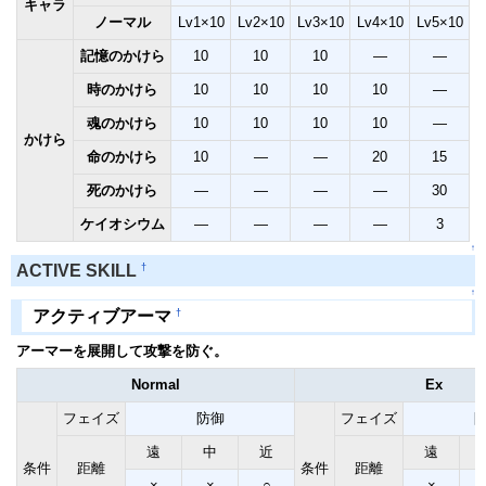
キャラ
ノーマル
Lv1×10
Lv2×10
Lv3×10
Lv4×10
Lv5×10
記憶のかけら
10
10
10
―
―
時のかけら
10
10
10
10
―
魂のかけら
10
10
10
10
―
かけら
命のかけら
10
―
―
20
15
死のかけら
―
―
―
―
30
ケイオシウム
―
―
―
―
3
↑
†
ACTIVE SKILL
↑
†
アクティブアーマ
アーマーを展開して攻撃を防ぐ。
Normal
Ex
フェイズ
防御
フェイズ
遠
中
近
遠
条件
距離
条件
距離
×
×
○
×