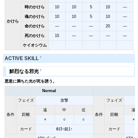
時のかけら
10
10
5
10
―
魂のかけら
10
10
5
10
―
かけら
命のかけら
―
―
―
20
―
死のかけら
15
―
―
―
―
ケイオシウム
↑
†
ACTIVE SKILL
↑
†
鮮烈なる邪光
悪意に満ちた光が死を誘う。
Normal
E
フェイズ
攻撃
フェイズ
遠
中
近
遠
条件
距離
条件
距離
×
○
○
×
カード
剣3↑銃1↑
カード