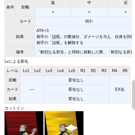
遠
中
近
条件
距離
○
○
○
カード
特3↑
ATK+3
効果
相手の「
詛呪
」の数値分、ダメージを与え、自身を回復
相手の「詛呪」を解除する
備考
「鮮烈なる邪光」と同時に発動した際、「鮮烈なる邪光
Lvによる変化
レベル
Lv1
Lv2
Lv3
Lv4
Lv5
R1
R2
R3
R4
R5
距離
変化なし
カード
―
変化なし
EX化
効果
変化なし
カットイン