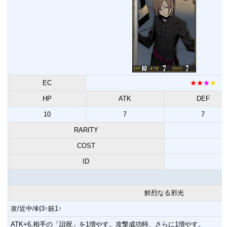
EC
★★
★
★
HP
ATK
DEF
10
7
7
RARITY
COST
ID
鮮烈なる邪光
攻/近中/剣3↑銃1↑
ATK+6,相手の「詛呪」を1増やす。攻撃成功時、さらに1増やす。