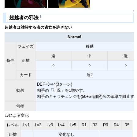
↑
†
超越者の邪法
超越者は対峙する者の逃亡を許さない
Normal
フェイズ
移動
遠
中
近
条件
距離
○
○
○
カード
盾2
DEF+3⇒4(3ターン)
効果
相手の「
詛呪
」を1増やす。
相手のキャラチェンジを(50+5×詛呪)％の確率で阻止す
備考
Lvによる変化
レベル
Lv1
Lv2
Lv3
Lv4
Lv5
R1
R2
R3
R4
R5
距離
変化なし