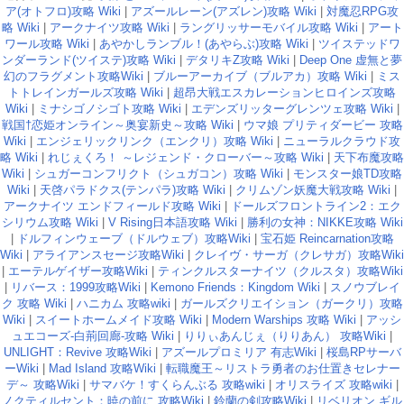
ア(オトフロ)攻略 Wiki
|
アズールレーン(アズレン)攻略 Wiki
|
対魔忍RPG攻
略 Wiki
|
アークナイツ攻略 Wiki
|
ラングリッサーモバイル攻略 Wiki
|
アート
ワール攻略 Wiki
|
あやかしランブル！(あやらぶ)攻略 Wiki
|
ツイステッドワ
ンダーランド(ツイステ)攻略 Wiki
|
デタリキZ攻略 Wiki
|
Deep One 虚無と夢
幻のフラグメント攻略Wiki
|
ブルーアーカイブ（ブルアカ）攻略 Wiki
|
ミス
トトレインガールズ攻略 Wiki
|
超昂大戦エスカレーションヒロインズ攻略
Wiki
|
ミナシゴノシゴト攻略 Wiki
|
エデンズリッターグレンツェ攻略 Wiki
|
戦国†恋姫オンライン～奥宴新史～攻略 Wiki
|
ウマ娘 プリティダービー 攻略
Wiki
|
エンジェリックリンク（エンクリ）攻略 Wiki
|
ニューラルクラウド攻
略 Wiki
|
れじぇくろ！ ～レジェンド・クローバー～攻略 Wiki
|
天下布魔攻略
Wiki
|
シュガーコンフリクト（シュガコン）攻略 Wiki
|
モンスター娘TD攻略
Wiki
|
天啓パラドクス(テンパラ)攻略 Wiki
|
クリムゾン妖魔大戦攻略 Wiki
|
アークナイツ エンドフィールド攻略 Wiki
|
ドールズフロントライン2：エク
シリウム攻略 Wiki
|
V Rising日本語攻略 Wiki
|
勝利の女神：NIKKE攻略 Wiki
|
ドルフィンウェーブ（ドルウェブ）攻略Wiki
|
宝石姫 Reincarnation攻略
Wiki
|
アライアンスセージ攻略Wiki
|
クレイヴ・サーガ（クレサガ）攻略Wiki
|
エーテルゲイザー攻略Wiki
|
ティンクルスターナイツ（クルスタ）攻略Wiki
|
リバース：1999攻略Wiki
|
Kemono Friends：Kingdom Wiki
|
スノウブレイ
ク 攻略 Wiki
|
ハニカム 攻略wiki
|
ガールズクリエイション（ガークリ）攻略
Wiki
|
スイートホームメイド攻略 Wiki
|
Modern Warships 攻略 Wiki
|
アッシ
ュエコーズ-白荊回廊-攻略 Wiki
|
りりぃあんじぇ（りりあん） 攻略Wiki
|
UNLIGHT：Revive 攻略Wiki
|
アズールプロミリア 有志Wiki
|
桜島RPサーバ
ーWiki
|
Mad Island 攻略Wiki
|
転職魔王～リストラ勇者のお仕置きセレナー
デ～ 攻略Wiki
|
サマバケ！すくらんぶる 攻略wiki
|
オリスライズ 攻略wiki
|
ノクティルセント：暁の前に 攻略Wiki
|
鈴蘭の剣攻略Wiki
|
リベリオン ギル