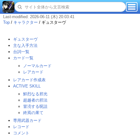
Last-modified: 2026-06-11 (木) 20:03:41
Top
/
キャラクター
/
ギュスターヴ
ギュスターヴ
主な入手方法
台詞一覧
カード一覧
ノーマルカード
レアカード
レアカード作成表
ACTIVE SKILL
鮮烈なる邪光
超越者の邪法
冒涜する呪詛
終焉の果て
専用武器カード
レコード
コメント