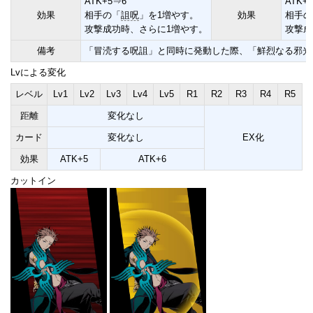
ATK+5⇒6
ATK+9
効果
相手の「
詛呪
」を1増やす。
効果
相手の
攻撃成功時、さらに1増やす。
攻撃成
備考
「冒涜する呪詛」と同時に発動した際、「鮮烈なる邪光
Lvによる変化
レベル
Lv1
Lv2
Lv3
Lv4
Lv5
R1
R2
R3
R4
R5
距離
変化なし
カード
変化なし
EX化
効果
ATK+5
ATK+6
カットイン