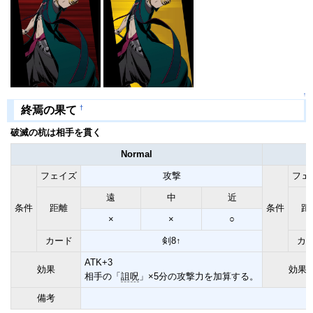
↑
†
終焉の果て
破滅の杭は相手を貫く
Normal
フェイズ
攻撃
フェ
遠
中
近
条件
距離
条件
距
×
×
○
カード
剣8↑
カ
ATK+3
効果
効果
相手の「
詛呪
」×5分の攻撃力を加算する。
備考