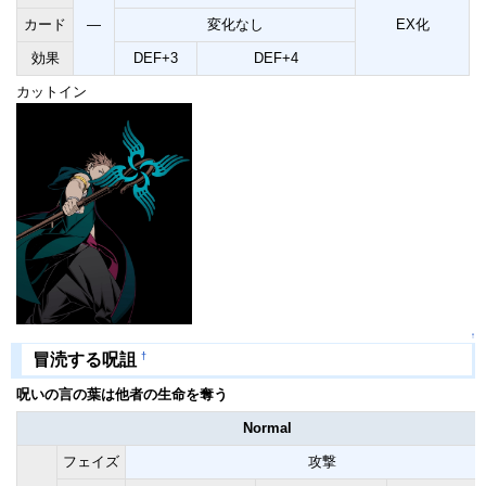
カード
―
変化なし
EX化
効果
DEF+3
DEF+4
カットイン
↑
†
冒涜する呪詛
呪いの言の葉は他者の生命を奪う
Normal
フェイズ
攻撃