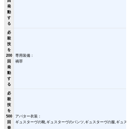
回
発
動
す
る
必
殺
技
を
200
専用装備：
回
禍罪
発
動
す
る
必
殺
技
を
500
アバター衣装：
回
ギュスターヴの靴,ギュスターヴのパンツ,ギュスターヴの服,ギュス
発