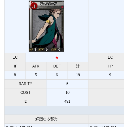
EC
★
EC
HP
ATK
DEF
計
HP
8
5
6
19
9
RARITY
5
COST
10
ID
491
鮮烈なる邪光