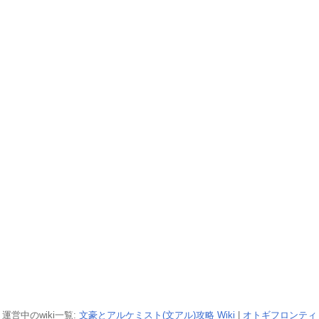
運営中のwiki一覧:
文豪とアルケミスト(文アル)攻略 Wiki
|
オトギフロンティ