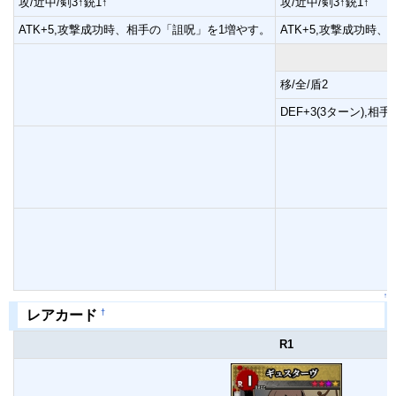
攻/近中/剣3↑銃1↑
攻/近中/剣3↑銃1↑
ATK+5,攻撃成功時、相手の「詛呪」を1増やす。
ATK+5,攻撃成功時
移/全/盾2
DEF+3(3ターン)
↑
†
レアカード
R1