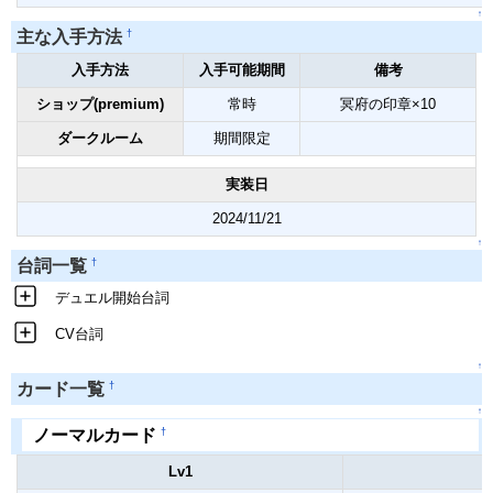
↑
†
主な入手方法
入手方法
入手可能期間
備考
ショップ(premium)
常時
冥府の印章×10
ダークルーム
期間限定
実装日
2024/11/21
↑
†
台詞一覧
デュエル開始台詞
CV台詞
↑
†
カード一覧
↑
†
ノーマルカード
Lv1