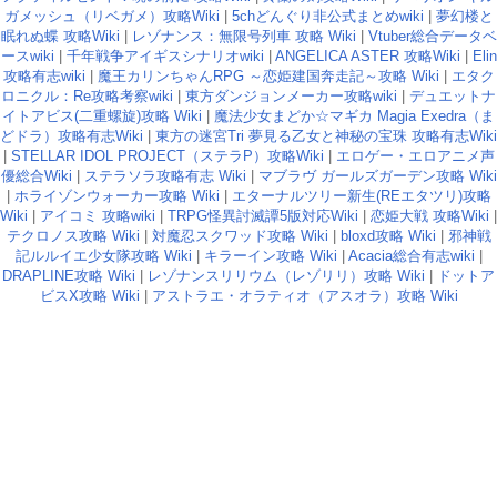
ガメッシュ（リベガメ）攻略Wiki
|
5chどんぐり非公式まとめwiki
|
夢幻楼と
眠れぬ蝶 攻略Wiki
|
レゾナンス：無限号列車 攻略 Wiki
|
Vtuber総合データベ
ースwiki
|
千年戦争アイギスシナリオwiki
|
ANGELICA ASTER 攻略Wiki
|
Elin
攻略有志wiki
|
魔王カリンちゃんRPG ～恋姫建国奔走記～攻略 Wiki
|
エタク
ロニクル：Re攻略考察wiki
|
東方ダンジョンメーカー攻略wiki
|
デュエットナ
イトアビス(二重螺旋)攻略 Wiki
|
魔法少女まどか☆マギカ Magia Exedra（ま
どドラ）攻略有志Wiki
|
東方の迷宮Tri 夢見る乙女と神秘の宝珠 攻略有志Wiki
|
STELLAR IDOL PROJECT（ステラP）攻略Wiki
|
エロゲー・エロアニメ声
優総合Wiki
|
ステラソラ攻略有志 Wiki
|
マブラヴ ガールズガーデン攻略 Wiki
|
ホライゾンウォーカー攻略 Wiki
|
エターナルツリー新生(REエタツリ)攻略
Wiki
|
アイコミ 攻略wiki
|
TRPG怪異討滅譚5版対応Wiki
|
恋姫大戦 攻略Wiki
|
テクロノス攻略 Wiki
|
対魔忍スクワッド攻略 Wiki
|
bloxd攻略 Wiki
|
邪神戦
記ルルイエ少女隊攻略 Wiki
|
キラーイン攻略 Wiki
|
Acacia総合有志wiki
|
DRAPLINE攻略 Wiki
|
レゾナンスリリウム（レゾリリ）攻略 Wiki
|
ドットア
ビスX攻略 Wiki
|
アストラエ・オラティオ（アスオラ）攻略 Wiki