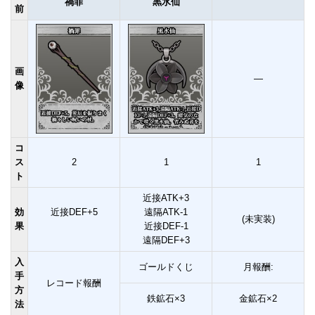
禍罪
黒水仙
前
画
―
像
コ
ス
2
1
1
ト
近接ATK+3
効
近接DEF+5
遠隔ATK-1
(未実装)
果
近接DEF-1
遠隔DEF+3
入
ゴールドくじ
月報酬:
手
レコード報酬
方
鉄鉱石×3
金鉱石×2
法