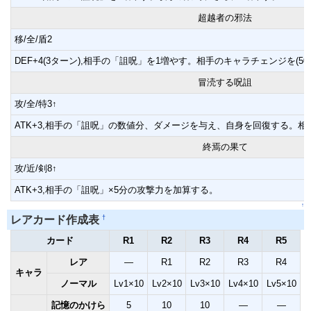
超越者の邪法
移/全/盾2
DEF+4(3ターン),相手の「詛呪」を1増やす。相手のキャラチェンジを(5
冒涜する呪詛
攻/全/特3↑
ATK+3,相手の「詛呪」の数値分、ダメージを与え、自身を回復する。
終焉の果て
攻/近/剣8↑
ATK+3,相手の「詛呪」×5分の攻撃力を加算する。
↑
†
レアカード作成表
カード
R1
R2
R3
R4
R5
レア
―
R1
R2
R3
R4
キャラ
ノーマル
Lv1×10
Lv2×10
Lv3×10
Lv4×10
Lv5×10
記憶のかけら
5
10
10
―
―