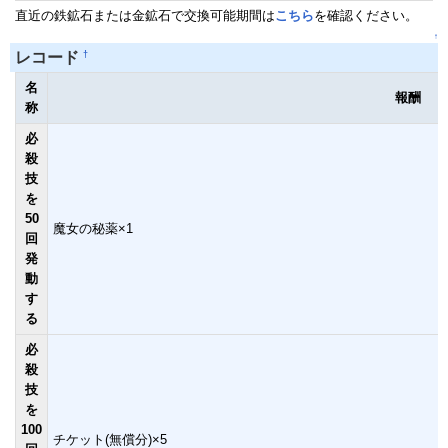
直近の鉄鉱石または金鉱石で交換可能期間は
こちら
を確認ください。
↑
†
レコード
名
報酬
称
必
殺
技
を
50
魔女の秘薬×1
回
発
動
す
る
必
殺
技
を
100
チケット(無償分)×5