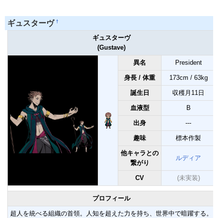
†
ギュスターヴ
ギュスターヴ
(Gustave)
異名
President
身長 / 体重
173cm / 63kg
誕生日
収穫月11日
血液型
B
出身
---
趣味
標本作製
他キャラとの
ルディア
繋がり
CV
(未実装)
プロフィール
超人を統べる組織の首領。人知を超えた力を持ち、世界中で暗躍する。