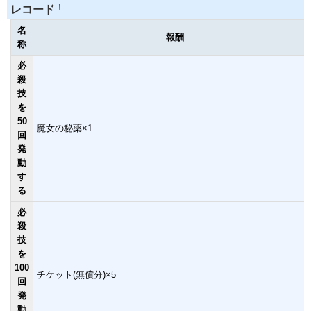
†
レコード
名
報酬
称
必
殺
技
を
50
魔女の秘薬×1
回
発
動
す
る
必
殺
技
を
100
チケット(無償分)×5
回
発
動