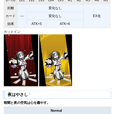
レベル
Lv1
Lv2
Lv3
Lv4
Lv5
R1
R2
R3
R4
R5
距離
変化なし
カード
―
変化なし
EX化
効果
ATK+5
ATK+6
カットイン
↑
†
夜はやさし
暗闇と夜の空気は心を癒やす。
Normal