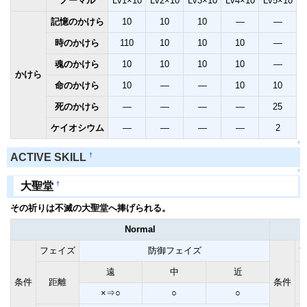
ノーマル
Lv1×10
Lv2×10
Lv3×10
Lv4×10
Lv5×10
記憶のかけら
10
10
10
―
―
時のかけら
110
10
10
10
―
魂のかけら
10
10
10
10
―
かけら
命のかけら
10
―
―
10
10
死のかけら
―
―
―
―
25
ケイオシウム
―
―
―
―
2
↑
†
ACTIVE SKILL
↑
†
大聖堂
その祈りは不滅の大聖堂へ捧げられる。
Normal
フェイズ
防御フェイズ
遠
中
近
条件
距離
条件
×⇒○
○
○