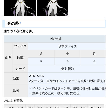
↑
†
冬の夢
凍てつく夜に輝く夢。
Normal
フェイズ
攻撃フェイズ
遠
中
近
条件
距離
×
○
○
カード
剣3↑銃3↑
ATK+5⇒6
効果
2ターン分、自身のイベントカードを剣5・銃5に変える
・イベントカードはターン中、最後に使用した技が優先
備考
・効果は残るため、後ろ倒しになる。
Lvによる変化