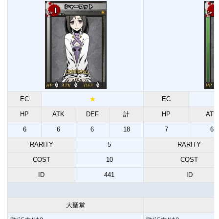
EC
★
EC
HP
ATK
DEF
計
HP
ATK
6
6
6
18
7
6
RARITY
5
RARITY
COST
10
COST
ID
441
ID
大聖堂