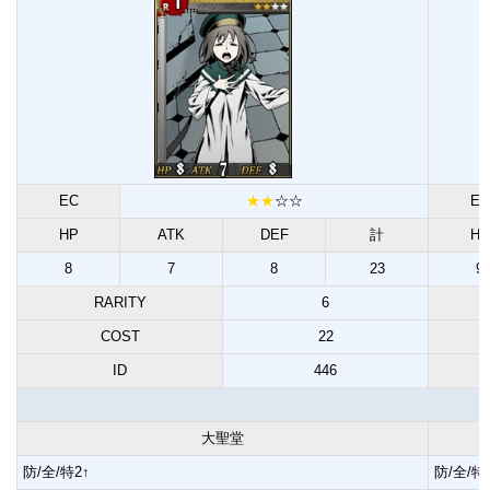
EC
★★
☆☆
EC
HP
ATK
DEF
計
HP
8
7
8
23
9
RARITY
6
COST
22
ID
446
大聖堂
防/全/特2↑
防/全/特