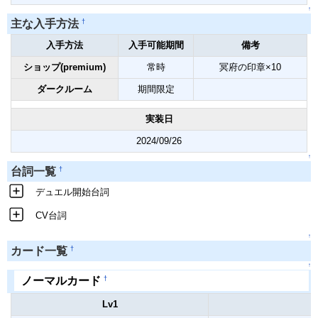
↑
†
主な入手方法
入手方法
入手可能期間
備考
ショップ(premium)
常時
冥府の印章×10
ダークルーム
期間限定
実装日
2024/09/26
↑
†
台詞一覧
デュエル開始台詞
CV台詞
↑
†
カード一覧
↑
†
ノーマルカード
Lv1