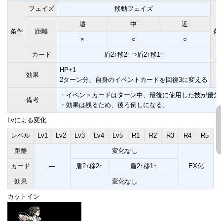
フェイズ
移動フェイズ
遠
中
近
条件
距離
条
×
○
○
カード
盾2↑移2↑⇒盾2↑移1↑
HP+1
効果
2ターン分、自身のイベントカードを回復3に変える
・イベントカードはターン中、最後に使用した技が優先
備考
・効果は残るため、後ろ倒しになる。
Lvによる変化
レベル
Lv1
Lv2
Lv3
Lv4
Lv5
R1
R2
R3
R4
R5
距離
変化なし
カード
―
盾2↑移2↑
盾2↑移1↑
EX化
効果
変化なし
カットイン