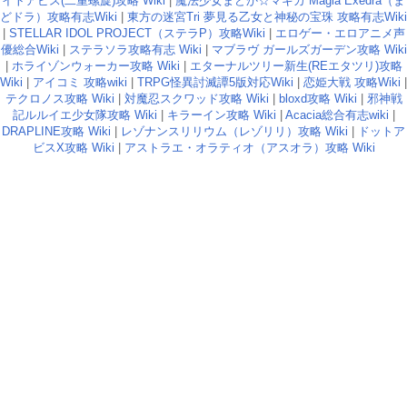
イトアビス(二重螺旋)攻略 Wiki
|
魔法少女まどか☆マギカ Magia Exedra（ま
どドラ）攻略有志Wiki
|
東方の迷宮Tri 夢見る乙女と神秘の宝珠 攻略有志Wiki
|
STELLAR IDOL PROJECT（ステラP）攻略Wiki
|
エロゲー・エロアニメ声
優総合Wiki
|
ステラソラ攻略有志 Wiki
|
マブラヴ ガールズガーデン攻略 Wiki
|
ホライゾンウォーカー攻略 Wiki
|
エターナルツリー新生(REエタツリ)攻略
Wiki
|
アイコミ 攻略wiki
|
TRPG怪異討滅譚5版対応Wiki
|
恋姫大戦 攻略Wiki
|
テクロノス攻略 Wiki
|
対魔忍スクワッド攻略 Wiki
|
bloxd攻略 Wiki
|
邪神戦
記ルルイエ少女隊攻略 Wiki
|
キラーイン攻略 Wiki
|
Acacia総合有志wiki
|
DRAPLINE攻略 Wiki
|
レゾナンスリリウム（レゾリリ）攻略 Wiki
|
ドットア
ビスX攻略 Wiki
|
アストラエ・オラティオ（アスオラ）攻略 Wiki