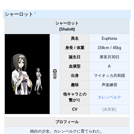
†
シャーロット
シャーロット
(Shalott)
異名
Euphoria
身長 / 体重
159cm / 45kg
誕生日
果実月30日
血液型
A
出身
マイオッカ共和国
趣味
声楽練習
他キャラとの
カレンベルク
繋がり
CV
(未実装)
プロフィール
純白の少女。カレンベルクに育てられた。