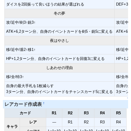
ダイスを2回振って良いほうの結果が選ばれる
DEF+
冬の夢
攻/近中/剣3↑銃3↑
攻/近中/
ATK+6,2ターン分、自身のイベントカードを剣5・銃5に変える
ATK+
夜はやさし
移/近中/盾2↑移1↑
移/近中/
HP+1,2ターン分、自身のイベントカードを回復3に変える
HP+1
しあわせの理由
移/全/特3↑
移/全/特
自身の最大手札を1枚減らす
自身の最
3ターン分、自身のイベントカードをチャンスカード5に変える
3ターン
↑
†
レアカード作成表
カード
R1
R2
R3
R4
R5
レア
―
R1
R2
R3
R4
キャラ