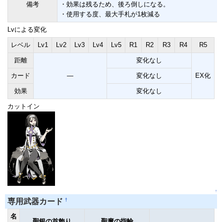
備考
・効果は残るため、後ろ倒しになる。
・使用する度、最大手札が1枚減る
Lvによる変化
レベル
Lv1
Lv2
Lv3
Lv4
Lv5
R1
R2
R3
R4
R5
距離
変化なし
カード
―
変化なし
EX化
効果
変化なし
カットイン
↑
†
専用武器カード
名
聖銀の首飾り
聖魔の指輪