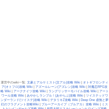
運営中のwiki一覧:
文豪とアルケミスト(文アル)攻略 Wiki
|
オトギフロンティ
ア(オトフロ)攻略 Wiki
|
アズールレーン(アズレン)攻略 Wiki
|
対魔忍RPG攻
略 Wiki
|
アークナイツ攻略 Wiki
|
ラングリッサーモバイル攻略 Wiki
|
アート
ワール攻略 Wiki
|
あやかしランブル！(あやらぶ)攻略 Wiki
|
ツイステッドワ
ンダーランド(ツイステ)攻略 Wiki
|
デタリキZ攻略 Wiki
|
Deep One 虚無と夢
幻のフラグメント攻略Wiki
|
ブルーアーカイブ（ブルアカ）攻略 Wiki
|
ミス
トトレインガールズ攻略 Wiki
|
超昂大戦エスカレーションヒロインズ攻略