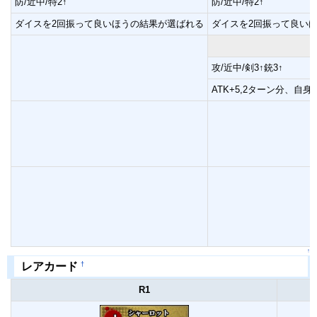
防/近中/特2↑
防/近中/特2↑
ダイスを2回振って良いほうの結果が選ばれる
ダイスを2回振って良い
攻/近中/剣3↑銃3↑
ATK+5,2ターン分、自
↑
†
レアカード
R1