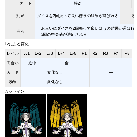
カード
特2↑
効果
ダイスを2回振って良いほうの結果が選ばれる
効
・お互いにダイスを2回振って良いほうの結果が選ばれ
備考
・3回の中央値が適応される
Lvによる変化
レベル
Lv1
Lv2
Lv3
Lv4
Lv5
R1
R2
R3
R4
R5
間合い
近中
全
カード
変化なし
―
効果
変化なし
カットイン