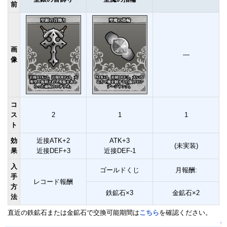
前
画
―
像
コ
ス
2
1
1
ト
効
近接ATK+2
ATK+3
(未実装)
果
近接DEF+3
近接DEF-1
入
ゴールドくじ
月報酬:
手
レコード報酬
方
鉄鉱石×3
金鉱石×2
法
直近の鉄鉱石または金鉱石で交換可能期間は
こちら
を確認ください。
↑