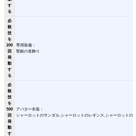
す
る
必
殺
技
を
200
専用装備：
回
聖銀の首飾り
発
動
す
る
必
殺
技
を
500
アバター衣装：
回
シャーロットのサンダル,シャーロットのレギンス,シャーロットの
発
動
す