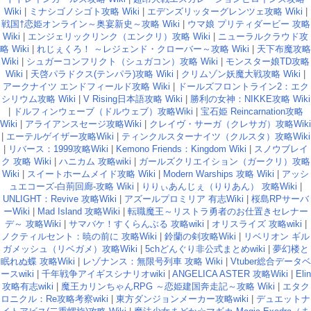
Wiki
|
ミナシゴノシゴト攻略 Wiki
|
エデンズリッターグレンツェ攻略 Wiki
|
戦国†恋姫オンライン～奥宴新史～攻略 Wiki
|
ウマ娘 プリティダービー 攻略
Wiki
|
エンジェリックリンク（エンクリ）攻略 Wiki
|
ニューラルクラウド攻
略 Wiki
|
れじぇくろ！ ～レジェンド・クローバー～攻略 Wiki
|
天下布魔攻略
Wiki
|
シュガーコンフリクト（シュガコン）攻略 Wiki
|
モンスター娘TD攻略
Wiki
|
天啓パラドクス(テンパラ)攻略 Wiki
|
クリムゾン妖魔大戦攻略 Wiki
|
アークナイツ エンドフィールド攻略 Wiki
|
ドールズフロントライン2：エク
シリウム攻略 Wiki
|
V Rising日本語攻略 Wiki
|
勝利の女神：NIKKE攻略 Wiki
|
ドルフィンウェーブ（ドルウェブ）攻略Wiki
|
宝石姫 Reincarnation攻略
Wiki
|
アライアンスセージ攻略Wiki
|
クレイヴ・サーガ（クレサガ）攻略Wiki
|
エーテルゲイザー攻略Wiki
|
ティンクルスターナイツ（クルスタ）攻略Wiki
|
リバース：1999攻略Wiki
|
Kemono Friends：Kingdom Wiki
|
スノウブレイ
ク 攻略 Wiki
|
ハニカム 攻略wiki
|
ガールズクリエイション（ガークリ）攻略
Wiki
|
スイートホームメイド攻略 Wiki
|
Modern Warships 攻略 Wiki
|
アッシ
ュエコーズ-白荊回廊-攻略 Wiki
|
りりぃあんじぇ（りりあん） 攻略Wiki
|
UNLIGHT：Revive 攻略Wiki
|
アズールプロミリア 有志Wiki
|
桜島RPサーバ
ーWiki
|
Mad Island 攻略Wiki
|
転職魔王～リストラ勇者のお仕置きセレナー
デ～ 攻略Wiki
|
サマバケ！すくらんぶる 攻略wiki
|
オリスライズ 攻略wiki
|
ノクティルセント：暁の前に 攻略Wiki
|
鈴蘭の剣攻略Wiki
|
リベリオン ギル
ガメッシュ（リベガメ）攻略Wiki
|
5chどんぐり非公式まとめwiki
|
夢幻楼と
眠れぬ蝶 攻略Wiki
|
レゾナンス：無限号列車 攻略 Wiki
|
Vtuber総合データベ
ースwiki
|
千年戦争アイギスシナリオwiki
|
ANGELICA ASTER 攻略Wiki
|
Elin
攻略有志wiki
|
魔王カリンちゃんRPG ～恋姫建国奔走記～攻略 Wiki
|
エタク
ロニクル：Re攻略考察wiki
|
東方ダンジョンメーカー攻略wiki
|
デュエットナ