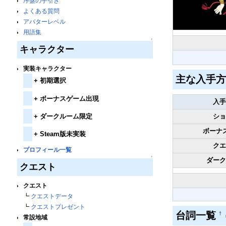
序盤の手引き
よくある質問
アバターレベル
用語集
↑
キャラクター
実装キャラクター
主な入手
+
初期選択
+
ボーナスゲーム出現
入手
+
ダークルーム限定
ショ
ボーナ
+
Steam版未実装
クエ
プロフィール一覧
↑
ダーク
クエスト
クエスト
┗
クエストデータ
┗
クエストプレゼント
台詞一覧
†
常設地域