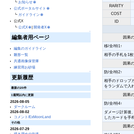
┗
お知らせ
🌐
RARITY
公式ポータルサイト
🌐
COST
┗
ガイドライン
🌐
公式X
ID
┗
公式X
🌐
|
開発者X
🌐
↑
編集者用ページ
因果
移/全/特1↑
編集のガイドライン
相手の手札を1枚
雛形一覧
共通画像保管庫
因果
練習用お砂場
防/全/特2↑
↑
更新履歴
相手のドロップ
をランダムで入
最新の20件
因果
1週間以内に更新
2026-08-05
防/全/特4↑
ダークルーム
2026-08-02
ダメージ計算後
コメント/ExMoonLand
したカードを手
その他
因果
2026-07-29
掃き溜めの街道