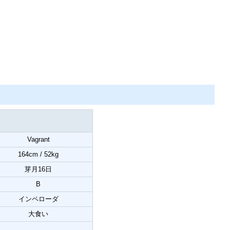
Vagrant
164cm / 52kg
芽月16日
B
インペローダ
大食い