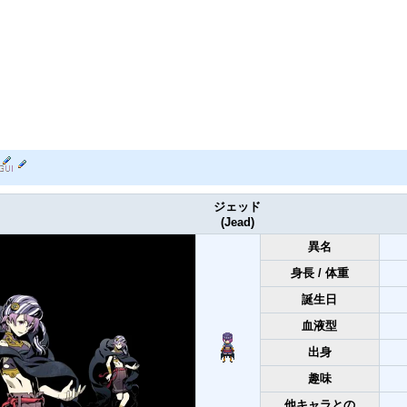
ジェッド
(Jead)
異名
身長 / 体重
誕生日
血液型
出身
趣味
他キャラとの