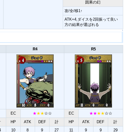
因果の幻
攻/全/移1↑
ATK+4,ダイスを2回振って良い
方の結果が選ばれる
↑
R4
R5
EC
★
★★
☆☆
EC
★★
★★
☆☆
計
HP
ATK
DEF
計
HP
ATK
DEF
計
4
10
8
9
27
11
9
9
29