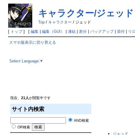
キャラクター/ジェッド
Top
/
キャラクター
/
ジェッド
[
トップ
] [
編集
|
編集（GUI）
|
凍結
|
差分
|
バックアップ
|
添付
|
リ
スマホ版表示に切り替える
Select Language
▼
現在、
21人
が閲覧中です
サイト内検索
AND検索
OR検索
ジェッド