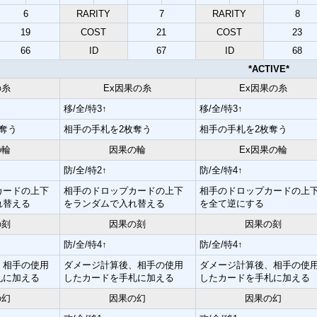
6
RARITY
7
RARITY
8
19
COST
21
COST
23
66
ID
67
ID
68
*ACTIVE*
の糸
Ex因果の糸
Ex因果の糸
移/全/特3↑
移/全/特3↑
奪う
相手の手札を2枚奪う
相手の手札を2枚奪う
の輪
因果の輪
Ex因果の輪
防/全/特2↑
防/全/特4↑
カードの上下
相手のドロップカードの上下
相手のドロップカードの上
れ替える
をランダムで入れ替える
を全て逆にする
の刻
因果の刻
因果の刻
防/全/特4↑
防/全/特4↑
、相手の使用
ダメージ計算後、相手の使用
ダメージ計算後、相手の使
札に加える
したカードを手札に加える
したカードを手札に加える
の幻
因果の幻
因果の幻