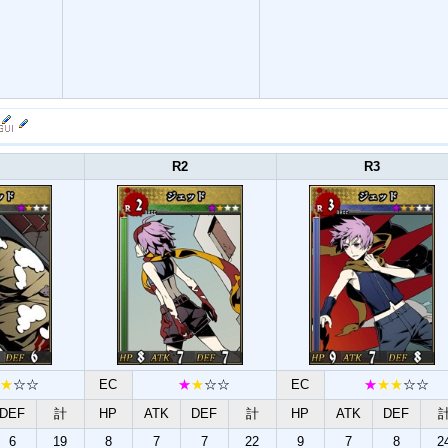
R2
R3
★
☆☆
EC
★
★
☆☆
EC
★
★★
☆☆
DEF
計
HP
ATK
DEF
計
HP
ATK
DEF
6
19
8
7
7
22
9
7
8
2