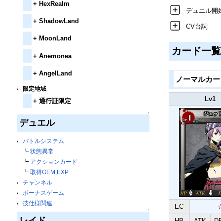
+
HexRealm
デュエル開
+
ShadowLand
CV台詞
+
MoonLand
カード一
+
Anemonea
+
AngelLand
ノーマルカ
限定地域
Lv1
+
通行証限定
↑
デュエル
バトルシステム
┗
状態異常
┗
アクションカード
┗
取得GEM,EXP
チャンネル
ボーナスゲーム
技仕様関連
EC
↑
レイド
HP
ATK
D