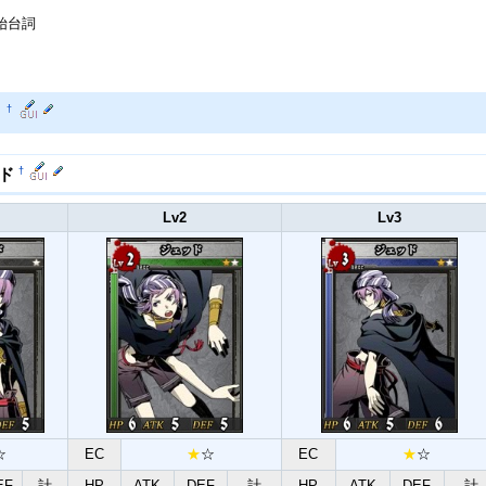
始台詞
覧
†
†
ード
Lv2
Lv3
☆
EC
★
☆
EC
★
☆
EF
計
HP
ATK
DEF
計
HP
ATK
DEF
計