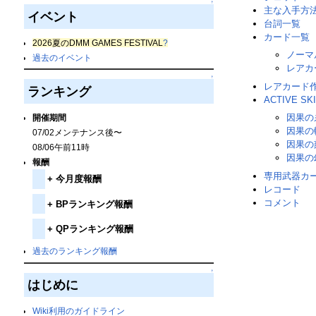
↑
主な入手方
イベント
台詞一覧
カード一覧
2026夏のDMM GAMES FESTIVAL
?
ノーマ
過去のイベント
レアカ
↑
レアカード
ランキング
ACTIVE SKI
因果の
開催期間
因果の
07/02メンテナンス後〜
因果の
08/06午前11時
因果の
報酬
専用武器カ
+
今月度報酬
レコード
コメント
+
BPランキング報酬
+
QPランキング報酬
過去のランキング報酬
↑
はじめに
Wiki利用のガイドライン