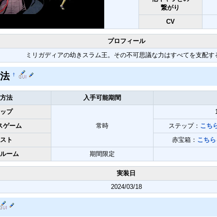
繋がり
CV
プロフィール
ミリガディアの幼きスラム王。その不可思議な力はすべてを支配す
方法
†
方法
入手可能期間
ップ
スゲーム
常時
ステップ：
こち
スト
赤宝箱：
こちら
ルーム
期間限定
実装日
2024/03/18