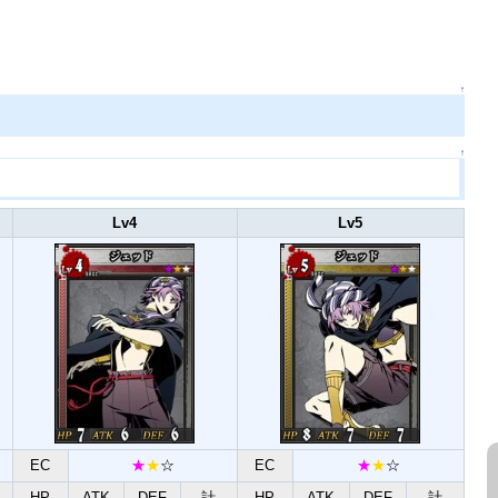
↑
↑
Lv4
Lv5
EC
★
★
☆
EC
★
★
☆
HP
ATK
DEF
計
HP
ATK
DEF
計