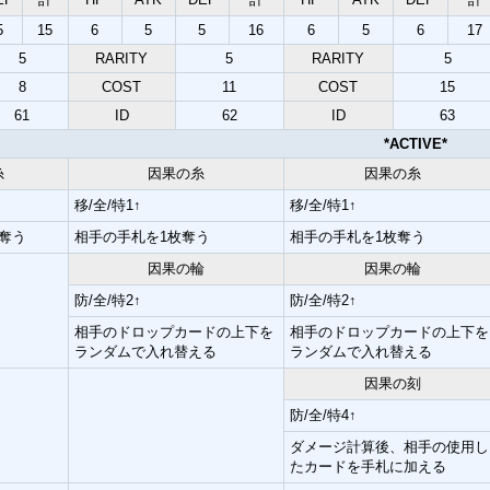
5
15
6
5
5
16
6
5
6
17
5
RARITY
5
RARITY
5
8
COST
11
COST
15
61
ID
62
ID
63
*ACTIVE*
糸
因果の糸
因果の糸
移/全/特1↑
移/全/特1↑
奪う
相手の手札を1枚奪う
相手の手札を1枚奪う
因果の輪
因果の輪
防/全/特2↑
防/全/特2↑
相手のドロップカードの上下を
相手のドロップカードの上下を
ランダムで入れ替える
ランダムで入れ替える
因果の刻
防/全/特4↑
ダメージ計算後、相手の使用し
たカードを手札に加える