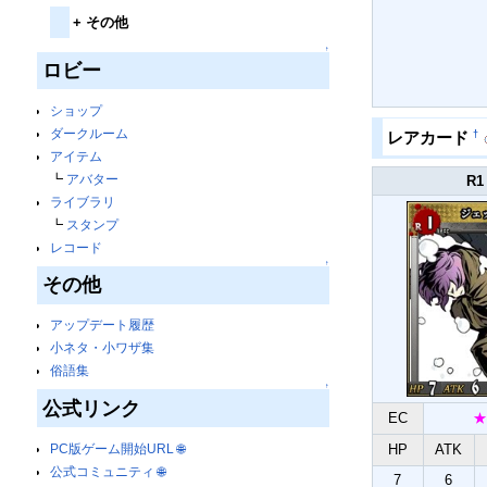
+
その他
↑
ロビー
ショップ
ダークルーム
†
レアカード
アイテム
┗
アバター
R1
ライブラリ
┗
スタンプ
レコード
↑
その他
アップデート履歴
小ネタ・小ワザ集
俗語集
↑
公式リンク
EC
★
PC版ゲーム開始URL
🌐
HP
ATK
公式コミュニティ
🌐
7
6