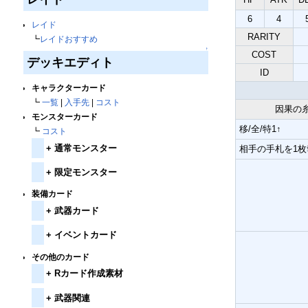
6
4
レイド
RARITY
┗
レイドおすすめ
↑
COST
デッキエディト
ID
キャラクターカード
┗
一覧
|
入手先
|
コスト
因果の
モンスターカード
移/全/特1↑
┗
コスト
+
通常モンスター
相手の手札を1枚
+
限定モンスター
装備カード
+
武器カード
+
イベントカード
その他のカード
+
Rカード作成素材
+
武器関連