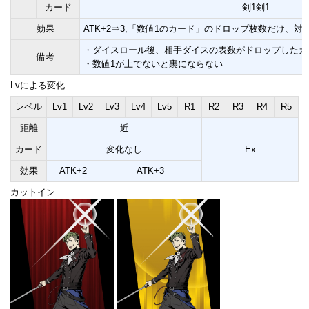
カード
剣1剣1
効果
ATK+2⇒3,「数値1のカード」のドロップ枚数だけ、
・ダイスロール後、相手ダイスの表数がドロップしたカ
備考
・数値1が上でないと裏にならない
Lvによる変化
レベル
Lv1
Lv2
Lv3
Lv4
Lv5
R1
R2
R3
R4
R5
距離
近
カード
変化なし
Ex
効果
ATK+2
ATK+3
カットイン