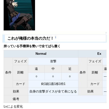
↑
†
これが俺様の本当の力だ！
持っている手榴弾を勢いで全てばら撒く
Normal
Ex
フェイズ
攻撃
フェイズ
遠
中
近
遠
条件
距離
条件
距離
○
○
○
―
カード
剣1銃1盾1移1特1
カード
効果
自身の攻撃ダイスが全て表になる
効果
―
備考
Lvによる変化