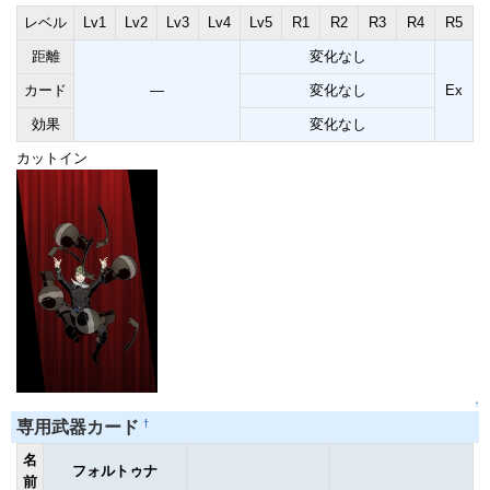
レベル
Lv1
Lv2
Lv3
Lv4
Lv5
R1
R2
R3
R4
R5
距離
変化なし
カード
―
変化なし
Ex
効果
変化なし
カットイン
↑
†
専用武器カード
名
フォルトゥナ
前