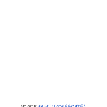
Site admin:
UNLIGHT：Revive 攻略Wiki管理人