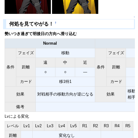
↑
†
何処を見てやがる！
勢いつき過ぎて明後日の方向へ滑り込む
Normal
フェイズ
移動
フェイズ
遠
中
近
条件
距離
条件
距離
○
○
―
カード
移1特1
カード
移動
効果
対戦相手の移動方向が逆になる
効果
相手
備考
Lvによる変化
レベル
Lv1
Lv2
Lv3
Lv4
Lv5
R1
R2
R3
R4
R5
距離
変化なし