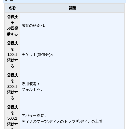
名称
報酬
必殺技
を
魔女の秘薬×1
50回発
動する
必殺技
を
100回
チケット(無償分)×5
発動す
る
必殺技
を
専用装備：
200回
フォルトゥナ
発動す
る
必殺技
を
アバター衣装：
500回
ディノのブーツ,ディノのトラウザ,ディノの上着
発動す