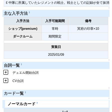
Ｅ中隊に所属していたレジメントの戦士。戦士としての記録が全て抹消
↑
†
主な入手方法
入手方法
入手可能期間
備考
ショップ(premium)
常時
冥府の印章×10
ダークルーム
期間限定
実装日
2025/01/09
↑
†
台詞一覧
デュエル開始台詞
CV台詞
↑
†
カード一覧
↑
†
ノーマルカード