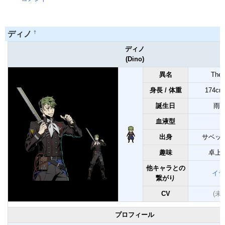
†
ディノ
ディノ
(Dino)
異名
The 
身長 / 体重
174cm 
誕生日
雨月
血液型
出身
サベッ
趣味
卓上
他キャラとの
イデ
繋がり
CV
(未
プロフィール