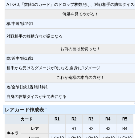
ATK+3,「数値1のカード」のドロップ枚数だけ、対戦相手の防御ダイス
何処を見てやがる！
移/中遠/移1特1
対戦相手の移動方向が逆になる
お前の技は見切った！
防/近中/銃1盾1
相手から受けるダメージが0になる,自身に1ダメージ
これが俺様の本当の力だ！
攻/全/剣1銃1盾1移1特1
自身の攻撃ダイスが全て表になる
↑
†
レアカード作成表
カード
R1
R2
R3
R4
R5
レア
―
R1
R2
R3
R4
キャラ