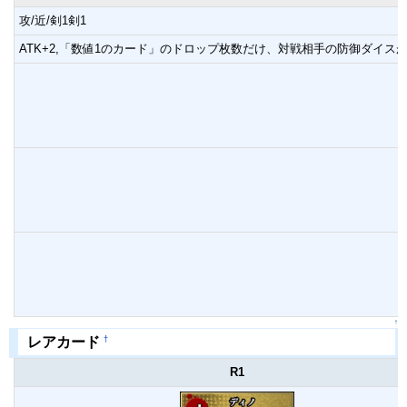
攻/近/剣1剣1
ATK+2,「数値1のカード」のドロップ枚数だけ、対戦相手の防御ダイス
↑
†
レアカード
R1