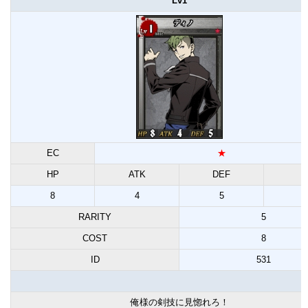
Lv1
EC
★
HP
ATK
DEF
8
4
5
1
RARITY
5
COST
8
ID
531
俺様の剣技に見惚れろ！