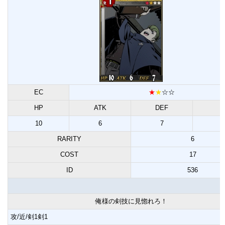
EC
★
★
☆☆
HP
ATK
DEF
10
6
7
2
RARITY
6
COST
17
ID
536
俺様の剣技に見惚れろ！
攻/近/剣1剣1