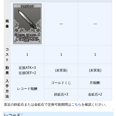
画
―
―
像
コ
ス
1
1
1
ト
効
近接ATK+3
(未実装)
(未実装)
果
近接DEF+2
入
ゴールドくじ
月報酬:
手
レコード報酬
方
鉄鉱石×3
金鉱石×2
法
直近の鉄鉱石または金鉱石で交換可能期間は
こちら
を確認ください。
↑
†
レコード