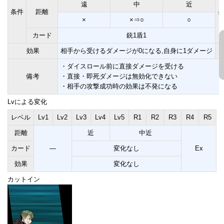
遠
中
近
条件
距離
×
×⇒○
○
カード
銃1盾1
効果
相手から受けるダメージが0になる,自身に1ダメージ
・ダイスロール前に直接ダメージを受ける
備考
・直接・即死ダメージは無効化できない
・相手の攻撃成功時の効果は不発になる
Lvによる変化
レベル
Lv1
Lv2
Lv3
Lv4
Lv5
R1
R2
R3
R4
R5
距離
近
中近
カード
―
変化なし
Ex
効果
変化なし
カットイン