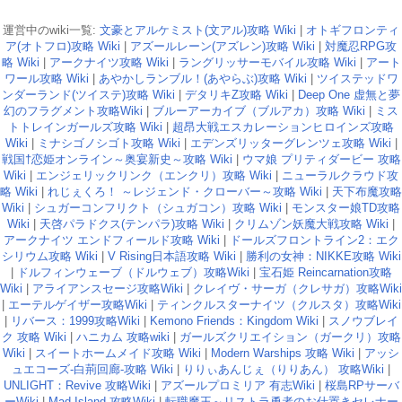
運営中のwiki一覧:
文豪とアルケミスト(文アル)攻略 Wiki
|
オトギフロンティ
ア(オトフロ)攻略 Wiki
|
アズールレーン(アズレン)攻略 Wiki
|
対魔忍RPG攻
略 Wiki
|
アークナイツ攻略 Wiki
|
ラングリッサーモバイル攻略 Wiki
|
アート
ワール攻略 Wiki
|
あやかしランブル！(あやらぶ)攻略 Wiki
|
ツイステッドワ
ンダーランド(ツイステ)攻略 Wiki
|
デタリキZ攻略 Wiki
|
Deep One 虚無と夢
幻のフラグメント攻略Wiki
|
ブルーアーカイブ（ブルアカ）攻略 Wiki
|
ミス
トトレインガールズ攻略 Wiki
|
超昂大戦エスカレーションヒロインズ攻略
Wiki
|
ミナシゴノシゴト攻略 Wiki
|
エデンズリッターグレンツェ攻略 Wiki
|
戦国†恋姫オンライン～奥宴新史～攻略 Wiki
|
ウマ娘 プリティダービー 攻略
Wiki
|
エンジェリックリンク（エンクリ）攻略 Wiki
|
ニューラルクラウド攻
略 Wiki
|
れじぇくろ！ ～レジェンド・クローバー～攻略 Wiki
|
天下布魔攻略
Wiki
|
シュガーコンフリクト（シュガコン）攻略 Wiki
|
モンスター娘TD攻略
Wiki
|
天啓パラドクス(テンパラ)攻略 Wiki
|
クリムゾン妖魔大戦攻略 Wiki
|
アークナイツ エンドフィールド攻略 Wiki
|
ドールズフロントライン2：エク
シリウム攻略 Wiki
|
V Rising日本語攻略 Wiki
|
勝利の女神：NIKKE攻略 Wiki
|
ドルフィンウェーブ（ドルウェブ）攻略Wiki
|
宝石姫 Reincarnation攻略
Wiki
|
アライアンスセージ攻略Wiki
|
クレイヴ・サーガ（クレサガ）攻略Wiki
|
エーテルゲイザー攻略Wiki
|
ティンクルスターナイツ（クルスタ）攻略Wiki
|
リバース：1999攻略Wiki
|
Kemono Friends：Kingdom Wiki
|
スノウブレイ
ク 攻略 Wiki
|
ハニカム 攻略wiki
|
ガールズクリエイション（ガークリ）攻略
Wiki
|
スイートホームメイド攻略 Wiki
|
Modern Warships 攻略 Wiki
|
アッシ
ュエコーズ-白荊回廊-攻略 Wiki
|
りりぃあんじぇ（りりあん） 攻略Wiki
|
UNLIGHT：Revive 攻略Wiki
|
アズールプロミリア 有志Wiki
|
桜島RPサーバ
ーWiki
|
Mad Island 攻略Wiki
|
転職魔王～リストラ勇者のお仕置きセレナー