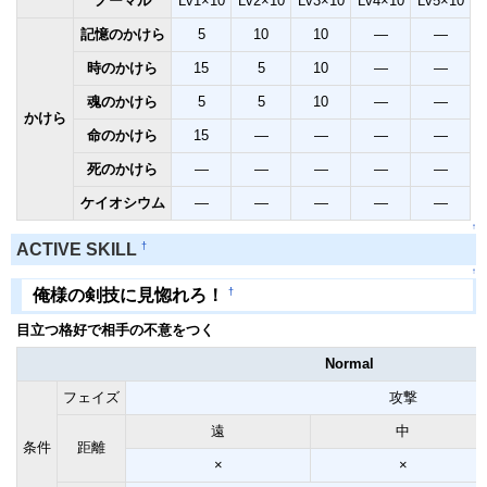
ノーマル
Lv1×10
Lv2×10
Lv3×10
Lv4×10
Lv5×10
記憶のかけら
5
10
10
―
―
時のかけら
15
5
10
―
―
魂のかけら
5
5
10
―
―
かけら
命のかけら
15
―
―
―
―
死のかけら
―
―
―
―
―
ケイオシウム
―
―
―
―
―
↑
†
ACTIVE SKILL
↑
†
俺様の剣技に見惚れろ！
目立つ格好で相手の不意をつく
Normal
フェイズ
攻撃
遠
中
条件
距離
×
×