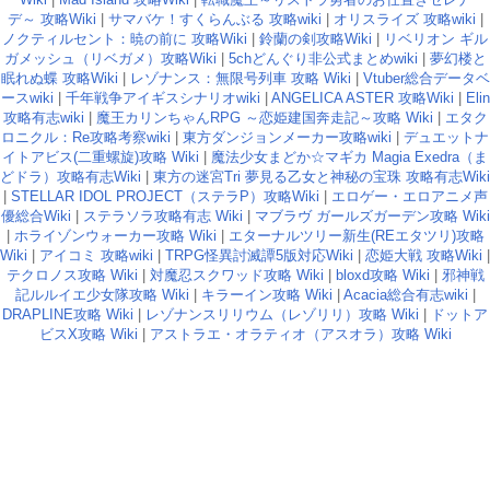
デ～ 攻略Wiki
|
サマバケ！すくらんぶる 攻略wiki
|
オリスライズ 攻略wiki
|
ノクティルセント：暁の前に 攻略Wiki
|
鈴蘭の剣攻略Wiki
|
リベリオン ギル
ガメッシュ（リベガメ）攻略Wiki
|
5chどんぐり非公式まとめwiki
|
夢幻楼と
眠れぬ蝶 攻略Wiki
|
レゾナンス：無限号列車 攻略 Wiki
|
Vtuber総合データベ
ースwiki
|
千年戦争アイギスシナリオwiki
|
ANGELICA ASTER 攻略Wiki
|
Elin
攻略有志wiki
|
魔王カリンちゃんRPG ～恋姫建国奔走記～攻略 Wiki
|
エタク
ロニクル：Re攻略考察wiki
|
東方ダンジョンメーカー攻略wiki
|
デュエットナ
イトアビス(二重螺旋)攻略 Wiki
|
魔法少女まどか☆マギカ Magia Exedra（ま
どドラ）攻略有志Wiki
|
東方の迷宮Tri 夢見る乙女と神秘の宝珠 攻略有志Wiki
|
STELLAR IDOL PROJECT（ステラP）攻略Wiki
|
エロゲー・エロアニメ声
優総合Wiki
|
ステラソラ攻略有志 Wiki
|
マブラヴ ガールズガーデン攻略 Wiki
|
ホライゾンウォーカー攻略 Wiki
|
エターナルツリー新生(REエタツリ)攻略
Wiki
|
アイコミ 攻略wiki
|
TRPG怪異討滅譚5版対応Wiki
|
恋姫大戦 攻略Wiki
|
テクロノス攻略 Wiki
|
対魔忍スクワッド攻略 Wiki
|
bloxd攻略 Wiki
|
邪神戦
記ルルイエ少女隊攻略 Wiki
|
キラーイン攻略 Wiki
|
Acacia総合有志wiki
|
DRAPLINE攻略 Wiki
|
レゾナンスリリウム（レゾリリ）攻略 Wiki
|
ドットア
ビスX攻略 Wiki
|
アストラエ・オラティオ（アスオラ）攻略 Wiki