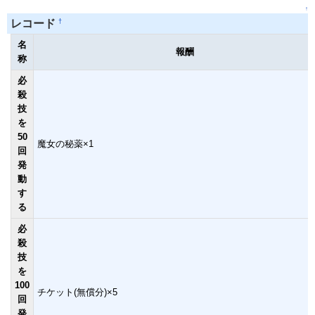
↑
†
レコード
名
報酬
称
必
殺
技
を
50
魔女の秘薬×1
回
発
動
す
る
必
殺
技
を
100
チケット(無償分)×5
回
発