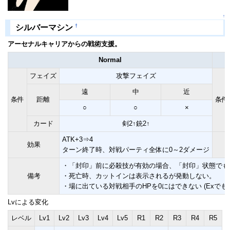
↑
†
シルバーマシン
アーセナルキャリアからの戦術支援。
Normal
フェイズ
攻撃フェイズ
遠
中
近
条件
距離
条件
○
○
×
カード
剣2↑銃2↑
ATK+3⇒4
効果
ターン終了時、対戦パーティ全体に0～2ダメージ
・「封印」前に必殺技が有効の場合、「封印」状態でも
備考
・死亡時、カットインは表示されるが発動しない。
・場に出ている対戦相手のHPを0にはできない (Exでも
Lvによる変化
レベル
Lv1
Lv2
Lv3
Lv4
Lv5
R1
R2
R3
R4
R5