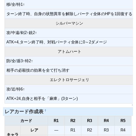
移/全/特1↑
ターン終了時、自身の状態異常を解除しパーティ全体のHPを1回復する
シルバーマシン
攻/中遠/剣2↑銃2↑
ATK+4,ターン終了時、対戦パーティ全体に0～2ダメージ
アトムハート
防/全/盾3↑特2↑
相手の必殺技の効果を全て打ち消す
エレクトロサージェリ
攻/近/特6↑
ATK+24,自身と相手を「麻痺」(3ターン)
↑
†
レアカード作成表
カード
R1
R2
R3
R4
R5
レア
―
R1
R2
R3
R4
キャラ