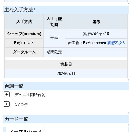
↑
†
主な入手方法
入手可能
入手方法
備考
期間
ショップ(premium)
冥府の印章×10
常時
Exクエスト
赤宝箱：ExAnemonea
妄想乙女3
ダークルーム
期間限定
実装日
2024/07/11
↑
†
台詞一覧
デュエル開始台詞
CV台詞
↑
†
カード一覧
↑
†
ノーマルカード