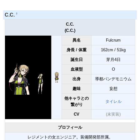
†
C.C.
C.C.
(C.C.)
異名
Fulcrum
身長 / 体重
162cm / 51kg
誕生日
芽月4日
血液型
O
出身
導都パンデモニウム
趣味
妄想
他キャラとの
タイレル
繋がり
CV
(未実装)
プロフィール
レジメントの女エンジニア。装備開発部所属。