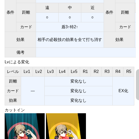
遠
中
近
条件
距離
条件
距離
○
○
○
カード
盾3↑特2↑
カード
効果
相手の必殺技の効果を全て打ち消す
効果
備考
Lvによる変化
レベル
Lv1
Lv2
Lv3
Lv4
Lv5
R1
R2
R3
R4
R5
距離
変化なし
カード
―
変化なし
EX化
効果
変化なし
カットイン