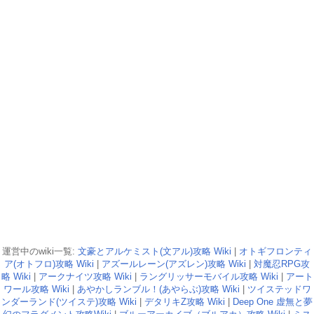
運営中のwiki一覧:
文豪とアルケミスト(文アル)攻略 Wiki
|
オトギフロンティ
ア(オトフロ)攻略 Wiki
|
アズールレーン(アズレン)攻略 Wiki
|
対魔忍RPG攻
略 Wiki
|
アークナイツ攻略 Wiki
|
ラングリッサーモバイル攻略 Wiki
|
アート
ワール攻略 Wiki
|
あやかしランブル！(あやらぶ)攻略 Wiki
|
ツイステッドワ
ンダーランド(ツイステ)攻略 Wiki
|
デタリキZ攻略 Wiki
|
Deep One 虚無と夢