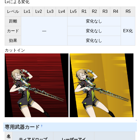
Lvによる変化
レベル
Lv1
Lv2
Lv3
Lv4
Lv5
R1
R2
R3
R4
R5
距離
変化なし
カード
―
変化なし
EX化
効果
変化なし
カットイン
↑
†
専用武器カード
名
ティアドロップ
レーザーアイ