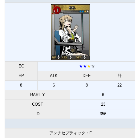
EC
★★
★
☆
HP
ATK
DEF
計
8
6
8
22
RARITY
6
COST
23
ID
356
アンチセプティック・F