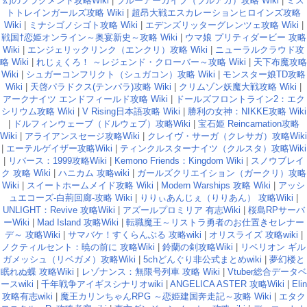
幻のフラグメント攻略Wiki
|
ブルーアーカイブ（ブルアカ）攻略 Wiki
|
ミス
トトレインガールズ攻略 Wiki
|
超昂大戦エスカレーションヒロインズ攻略
Wiki
|
ミナシゴノシゴト攻略 Wiki
|
エデンズリッターグレンツェ攻略 Wiki
|
戦国†恋姫オンライン～奥宴新史～攻略 Wiki
|
ウマ娘 プリティダービー 攻略
Wiki
|
エンジェリックリンク（エンクリ）攻略 Wiki
|
ニューラルクラウド攻
略 Wiki
|
れじぇくろ！ ～レジェンド・クローバー～攻略 Wiki
|
天下布魔攻略
Wiki
|
シュガーコンフリクト（シュガコン）攻略 Wiki
|
モンスター娘TD攻略
Wiki
|
天啓パラドクス(テンパラ)攻略 Wiki
|
クリムゾン妖魔大戦攻略 Wiki
|
アークナイツ エンドフィールド攻略 Wiki
|
ドールズフロントライン2：エク
シリウム攻略 Wiki
|
V Rising日本語攻略 Wiki
|
勝利の女神：NIKKE攻略 Wiki
|
ドルフィンウェーブ（ドルウェブ）攻略Wiki
|
宝石姫 Reincarnation攻略
Wiki
|
アライアンスセージ攻略Wiki
|
クレイヴ・サーガ（クレサガ）攻略Wiki
|
エーテルゲイザー攻略Wiki
|
ティンクルスターナイツ（クルスタ）攻略Wiki
|
リバース：1999攻略Wiki
|
Kemono Friends：Kingdom Wiki
|
スノウブレイ
ク 攻略 Wiki
|
ハニカム 攻略wiki
|
ガールズクリエイション（ガークリ）攻略
Wiki
|
スイートホームメイド攻略 Wiki
|
Modern Warships 攻略 Wiki
|
アッシ
ュエコーズ-白荊回廊-攻略 Wiki
|
りりぃあんじぇ（りりあん） 攻略Wiki
|
UNLIGHT：Revive 攻略Wiki
|
アズールプロミリア 有志Wiki
|
桜島RPサーバ
ーWiki
|
Mad Island 攻略Wiki
|
転職魔王～リストラ勇者のお仕置きセレナー
デ～ 攻略Wiki
|
サマバケ！すくらんぶる 攻略wiki
|
オリスライズ 攻略wiki
|
ノクティルセント：暁の前に 攻略Wiki
|
鈴蘭の剣攻略Wiki
|
リベリオン ギル
ガメッシュ（リベガメ）攻略Wiki
|
5chどんぐり非公式まとめwiki
|
夢幻楼と
眠れぬ蝶 攻略Wiki
|
レゾナンス：無限号列車 攻略 Wiki
|
Vtuber総合データベ
ースwiki
|
千年戦争アイギスシナリオwiki
|
ANGELICA ASTER 攻略Wiki
|
Elin
攻略有志wiki
|
魔王カリンちゃんRPG ～恋姫建国奔走記～攻略 Wiki
|
エタク