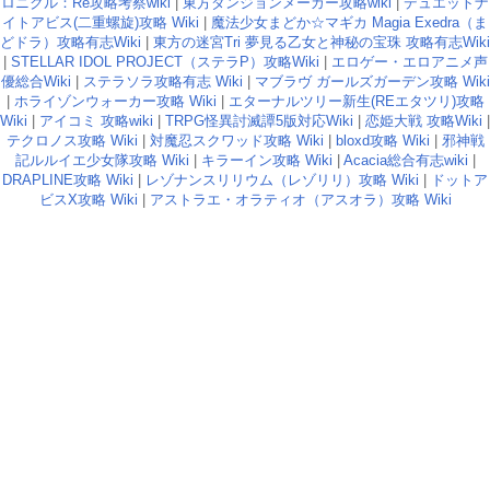
ロニクル：Re攻略考察wiki
|
東方ダンジョンメーカー攻略wiki
|
デュエットナ
イトアビス(二重螺旋)攻略 Wiki
|
魔法少女まどか☆マギカ Magia Exedra（ま
どドラ）攻略有志Wiki
|
東方の迷宮Tri 夢見る乙女と神秘の宝珠 攻略有志Wiki
|
STELLAR IDOL PROJECT（ステラP）攻略Wiki
|
エロゲー・エロアニメ声
優総合Wiki
|
ステラソラ攻略有志 Wiki
|
マブラヴ ガールズガーデン攻略 Wiki
|
ホライゾンウォーカー攻略 Wiki
|
エターナルツリー新生(REエタツリ)攻略
Wiki
|
アイコミ 攻略wiki
|
TRPG怪異討滅譚5版対応Wiki
|
恋姫大戦 攻略Wiki
|
テクロノス攻略 Wiki
|
対魔忍スクワッド攻略 Wiki
|
bloxd攻略 Wiki
|
邪神戦
記ルルイエ少女隊攻略 Wiki
|
キラーイン攻略 Wiki
|
Acacia総合有志wiki
|
DRAPLINE攻略 Wiki
|
レゾナンスリリウム（レゾリリ）攻略 Wiki
|
ドットア
ビスX攻略 Wiki
|
アストラエ・オラティオ（アスオラ）攻略 Wiki