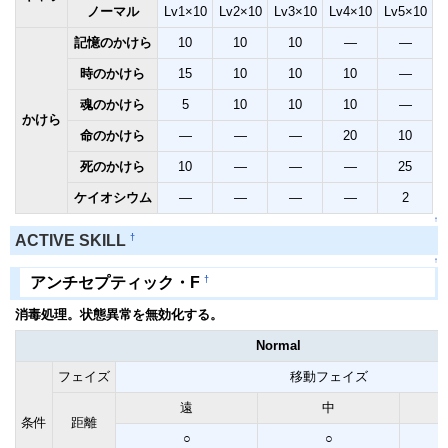
ノーマル
Lv1×10
Lv2×10
Lv3×10
Lv4×10
Lv5×10
記憶のかけら
10
10
10
―
―
時のかけら
15
10
10
10
―
魂のかけら
5
10
10
10
―
かけら
命のかけら
―
―
―
20
10
死のかけら
10
―
―
―
25
ケイオシウム
―
―
―
―
2
↑
†
ACTIVE SKILL
↑
†
アンチセプティック・F
消毒処理。状態異常を無効化する。
Normal
フェイズ
移動フェイズ
遠
中
条件
距離
○
○