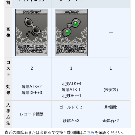
前
画
―
像
コ
ス
2
1
1
ト
近接ATK+4
効
遠隔ATK+2
遠隔ATK-1
(未実装)
果
遠隔DEF+3
近接DEF+1
入
ゴールドくじ
月報酬:
手
レコード報酬
方
鉄鉱石×3
金鉱石×2
法
直近の鉄鉱石または金鉱石で交換可能期間は
こちら
を確認ください。