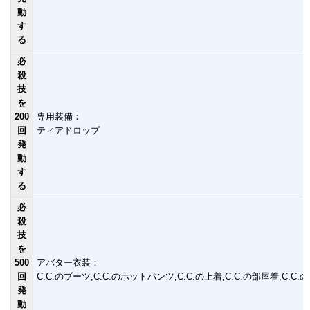
動
す
る
必
殺
技
を
200
専用装備：
回
ティアドロップ
発
動
す
る
必
殺
技
を
500
アバター衣装：
回
C.C.のブーツ,C.C.のホットパンツ,C.C.の上着,C.C.の部屋着,C.C.
発
動