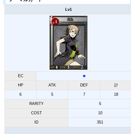
Lv1
EC
★
HP
ATK
DEF
計
6
5
7
18
RARITY
5
COST
10
ID
351