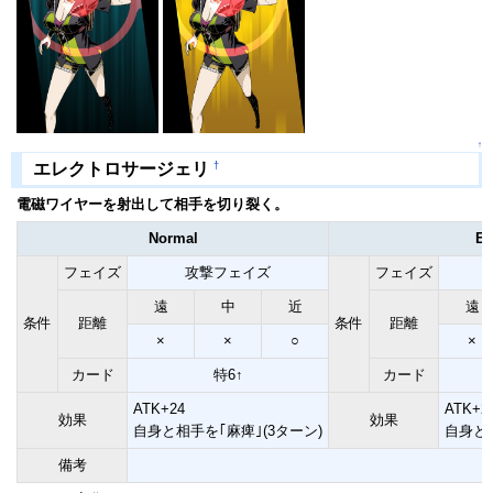
↑
†
エレクトロサージェリ
電磁ワイヤーを射出して相手を切り裂く。
Normal
Ex
フェイズ
攻撃フェイズ
フェイズ
遠
中
近
遠
条件
距離
条件
距離
×
×
○
×
カード
特6↑
カード
ATK+24
ATK+2
効果
効果
自身と相手を｢麻痺｣(3ターン)
自身と相
備考