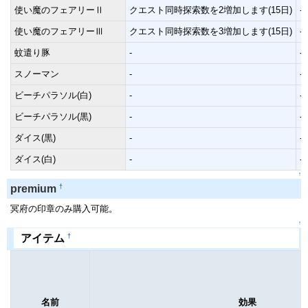
使い魔のフェアリーⅡ
クエスト同時探索数を2増加します(15日)
-
使い魔のフェアリーⅢ
クエスト同時探索数を3増加します(15日)
-
蚊遣り豚
-
-
スノーマン
-
-
ビーチパラソル(白)
-
-
ビーチパラソル(黒)
-
-
ダイス(黒)
-
-
ダイス(白)
-
-
↑
†
premium
冥府の印章のみ購入可能。
↑
†
アイテム
名前
効果