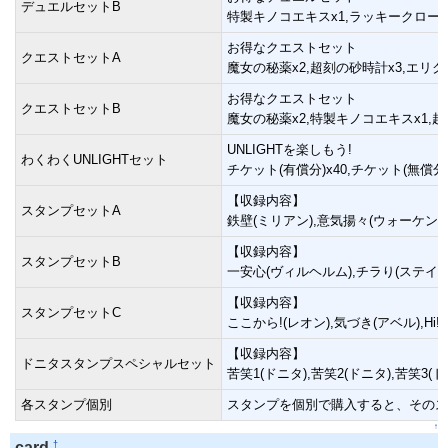
デュエルセットB
特製キノコエキスx1,ラッキークローバー
お得なクエストセット
クエストセットA
魔女の秘薬x2,超刻の砂時計x3,エリク
お得なクエストセット
クエストセットB
魔女の秘薬x2,特製キノコエキスx1,超
UNLIGHTを楽しもう!
わくわくUNLIGHTセット
チケット(有償分)x40,チケット(無償分
【収録内容】
スタンプセットA
鉄壁(ミリアン),意気揚々(ウォーケン),ビック
【収録内容】
スタンプセットB
一安心(ヴィルヘルム),チラり(ステイシア),
【収録内容】
スタンプセットC
ここから!(レオン),気づき(アベル),Hi!(
【収録内容】
ドニタスタンプスペシャルセット
苦笑1(ドニタ),苦笑2(ドニタ),苦笑3(
各スタンプ個別
スタンプを個別で購入すると、そのス
↑
†
card