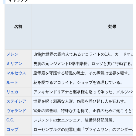
キャラクター
名前
効果
メレン
Unlight世界の案内人であるアコライトの1人。カードマ
ミリアン
隻腕の元レジメントD隊中隊長。ロッソと共に行動する。
マルセウス
皇帝廟を守護する暗黒の戦士。その瘴気は世界を犯す。
ルート
花を愛でるアコライト。ショップを管理している。
リュカ
アレキサンドリアナと継承権を巡って争った、メルツバウ
ステイシア
世界を呪う邪悪な人形。怨嗟を呼び起し人を狂わす。
ヴォランド
富豪の御曹司。特殊な力を得て、正義のために働こうとす
C.C.
レジメントの女エンジニア。装備開発部所属。
コッブ
ローゼンブルグの犯罪組織「プライムワン」のアンダーボ