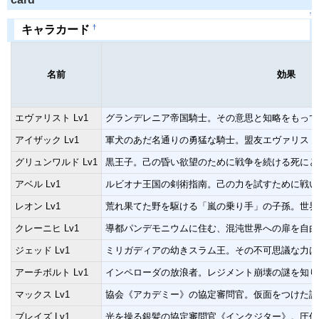
↑
†
キャラカード
名前
効果
エヴァリスト Lv1
グランデレニア帝国騎士。その意思と知略をもって
アイザック Lv1
軍犬のあだ名通りの勇猛な騎士。盟友エヴァリスト
グリュンワルド Lv1
黒王子。己の昏い欲望のために戦争を続ける死にと
アベル Lv1
ルビオナ王国の剣術指南。己の力を試すために戦い
レオン Lv1
荒れ果てた野を駆ける「嵐の乗り手」の子孫。世界
クレーニヒ Lv1
導都パンデモニウムに住む、混沌世界への扉を自由
ジェッド Lv1
ミリガディアの幼きスラム王。その不可思議な力は
アーチボルト Lv1
インペローダの放浪者。レジメント崩壊の謎を知り
マックス Lv1
協会《アカデミー》の協定審問官。仮面をつけた謎
ブレイズ Lv1
光を操る銀髪の協定審問官《インクジター》。圧倒