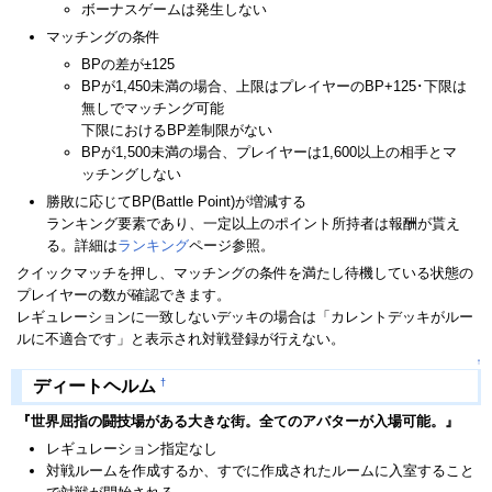
ボーナスゲームは発生しない
マッチングの条件
BPの差が±125
BPが1,450未満の場合、上限はプレイヤーのBP+125･下限は
無しでマッチング可能
下限におけるBP差制限がない
BPが1,500未満の場合、プレイヤーは1,600以上の相手とマ
ッチングしない
勝敗に応じてBP(Battle Point)が増減する
ランキング要素であり、一定以上のポイント所持者は報酬が貰え
る。詳細は
ランキング
ページ参照。
クイックマッチを押し、マッチングの条件を満たし待機している状態の
プレイヤーの数が確認できます。
レギュレーションに一致しないデッキの場合は「カレントデッキがルー
ルに不適合です」と表示され対戦登録が行えない。
↑
†
ディートヘルム
『世界屈指の闘技場がある大きな街。全てのアバターが入場可能。』
レギュレーション指定なし
対戦ルームを作成するか、すでに作成されたルームに入室すること