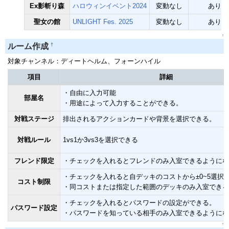
Ex影斬り森
ハロウィンイベント2024
変動なし
あり
聖女の館
UNLIGHT Fes. 2025
変動なし
あり
↑
†
ルーム作成
対象チャンネル：ディートヘルム、フォーンハイル
項目
詳細
・自由に入力可能
部屋名
・用途によって入力することができる。
対戦ステージ
排出されるアクションカードや背景を選択できる。
対戦ルール
1vs1か3vs3を選択できる
フレンド限定
・チェックを入れるとフレンドのみ入室できるようにな
・チェックを入れると自デッキのコストから±0~5選択
コスト制限
・同コストまたは指定した範囲のデッキのみ入室できる
・チェックを入れるとパスワードの設定ができる。
パスワード設定
・パスワードを知っている相手のみ入室できるようにな
↑