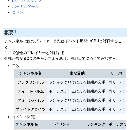
emote・スタンプ
ボーナスゲーム
コメント
†
概要
チャンネルは他のプレイヤーまたはイベント期間中CPUと対戦するこ
と。
ここでは他のプレイヤーと対戦する
仕様が異なる2つのチャンネルがあり、対戦目的に応じて選択する。
常設
チャンネル名
主な目的
サーバ
アレクサンドル
ランキング順位による報酬の入手
同サーバ
ディートヘルム
ボーナスゲームによる報酬の入手
同サーバ
フォーンハイル
ランキング順位による報酬の入手
別サーバ
ブライトクロイツ
ボーナスゲームによる報酬の入手
別サーバ
イベント限定
チャンネル名
イベント
ランキング
ボーナスゲ