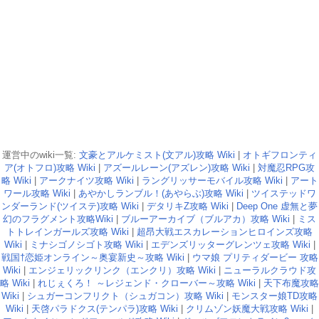
運営中のwiki一覧:
文豪とアルケミスト(文アル)攻略 Wiki
|
オトギフロンティ
ア(オトフロ)攻略 Wiki
|
アズールレーン(アズレン)攻略 Wiki
|
対魔忍RPG攻
略 Wiki
|
アークナイツ攻略 Wiki
|
ラングリッサーモバイル攻略 Wiki
|
アート
ワール攻略 Wiki
|
あやかしランブル！(あやらぶ)攻略 Wiki
|
ツイステッドワ
ンダーランド(ツイステ)攻略 Wiki
|
デタリキZ攻略 Wiki
|
Deep One 虚無と夢
幻のフラグメント攻略Wiki
|
ブルーアーカイブ（ブルアカ）攻略 Wiki
|
ミス
トトレインガールズ攻略 Wiki
|
超昂大戦エスカレーションヒロインズ攻略
Wiki
|
ミナシゴノシゴト攻略 Wiki
|
エデンズリッターグレンツェ攻略 Wiki
|
戦国†恋姫オンライン～奥宴新史～攻略 Wiki
|
ウマ娘 プリティダービー 攻略
Wiki
|
エンジェリックリンク（エンクリ）攻略 Wiki
|
ニューラルクラウド攻
略 Wiki
|
れじぇくろ！ ～レジェンド・クローバー～攻略 Wiki
|
天下布魔攻略
Wiki
|
シュガーコンフリクト（シュガコン）攻略 Wiki
|
モンスター娘TD攻略
Wiki
|
天啓パラドクス(テンパラ)攻略 Wiki
|
クリムゾン妖魔大戦攻略 Wiki
|