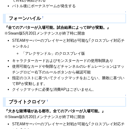
で対戦が開始される
バトル後にボーナスゲームが発生する
↑
†
フォーンハイル
『全てのアバターが入場可能。試合結果によってBPが変動。』
※Steam版5月20日メンテナンスが終了時に開放
STEAMサーバーのプレイヤーと対戦が可能な｢クロスプレイ対応チ
ャンネル｣
「アレクサンドル」のクロスプレイ版
キャラクターカードおよびモンスターカードの使用制限あり
使用可能なカードや制限などチャンネルのレギュレーションはマッ
チングロビー右下のルールボタンから確認可能
指定のコストに基づいてクイックマッチをおこない、勝敗に基づい
てBPが変動します。
クイックマッチに必要な消費APはございません。
↑
†
ブライトクロイツ
『大きな賭博場がある都市。全てのアバターが入場可能。』
※Steam版5月20日メンテナンスが終了時に開放
STEAMサーバーのプレイヤーと対戦が可能な｢クロスプレイ対応チ