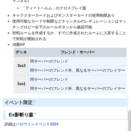
ャンネル｣
「ディートヘルム」のクロスプレイ版
キャラクターカードおよびモンスターカードの使用制限あり
使用可能なカードや制限などチャンネルのレギュレーションはマッ
チングロビー右下のルールボタンから確認可能
対戦ルームを作成するか、すでに作成されたルームに入室すること
で対戦が開始される
消費AP
デッキ
フレンド・サーバー
同サーバーのフレンド
3
3vs3
同サーバーのフレンド外、異なるサーバーのプレイヤー
4
同サーバーのフレンド
1
1vs1
同サーバーのフレンド外、異なるサーバーのプレイヤー
2
↑
†
イベント限定
↑
†
Ex影斬り森
詳細は
ハロウィンイベント2024
↑