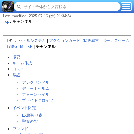
Last-modified: 2025-07-16 (水) 21:34:34
Top
/
チャンネル
目次 ：
バトルシステム
|
アクションカード
|
状態異常
|
ボーナスゲーム
|
取得GEM,EXP
|
チャンネル
概要
ルーム作成
コスト
常設
アレクサンドル
ディートヘルム
フォーンハイル
ブライトクロイツ
イベント限定
Ex影斬り森
聖女の館
フレンド