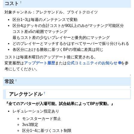
†
コスト
対象チャンネル：アレクサンドル、ブライトクロイツ
区分1~3は毎週のメンテナンスで変動
区分4はデッキの合計コストが90以上のみがマッチング可能区分
コスト差±5の範囲でマッチング
最もコスト差の少ないプレイヤーと優先的にマッチング
どのプレイヤーとマッチするかはすべてサーバーで振り分けられる
各区分における勝敗に基づくBPの増減に差異は同じ
コストは毎週木曜日のアップデート後に変更される。
変更履歴は
アップデート履歴
または
公式コミュニティのお知らせ
🌐
を参
考にしてください。
↑
†
常設
↑
†
アレクサンドル
『全てのアバターが入場可能。試合結果によってBPが変動。』
レギュレーション指定あり
モンスターカード禁止
3vs3限定
区分1~4に基づくコスト制限