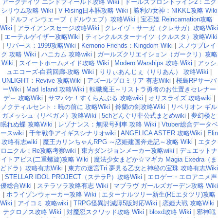
アークナイツ エンドフィールド攻略 Wiki
|
ドールズフロントライン2：エク
シリウム攻略 Wiki
|
V Rising日本語攻略 Wiki
|
勝利の女神：NIKKE攻略 Wiki
|
ドルフィンウェーブ（ドルウェブ）攻略Wiki
|
宝石姫 Reincarnation攻略
Wiki
|
アライアンスセージ攻略Wiki
|
クレイヴ・サーガ（クレサガ）攻略Wiki
|
エーテルゲイザー攻略Wiki
|
ティンクルスターナイツ（クルスタ）攻略Wiki
|
リバース：1999攻略Wiki
|
Kemono Friends：Kingdom Wiki
|
スノウブレイ
ク 攻略 Wiki
|
ハニカム 攻略wiki
|
ガールズクリエイション（ガークリ）攻略
Wiki
|
スイートホームメイド攻略 Wiki
|
Modern Warships 攻略 Wiki
|
アッシ
ュエコーズ-白荊回廊-攻略 Wiki
|
りりぃあんじぇ（りりあん） 攻略Wiki
|
UNLIGHT：Revive 攻略Wiki
|
アズールプロミリア 有志Wiki
|
桜島RPサーバ
ーWiki
|
Mad Island 攻略Wiki
|
転職魔王～リストラ勇者のお仕置きセレナー
デ～ 攻略Wiki
|
サマバケ！すくらんぶる 攻略wiki
|
オリスライズ 攻略wiki
|
ノクティルセント：暁の前に 攻略Wiki
|
鈴蘭の剣攻略Wiki
|
リベリオン ギル
ガメッシュ（リベガメ）攻略Wiki
|
5chどんぐり非公式まとめwiki
|
夢幻楼と
眠れぬ蝶 攻略Wiki
|
レゾナンス：無限号列車 攻略 Wiki
|
Vtuber総合データベ
ースwiki
|
千年戦争アイギスシナリオwiki
|
ANGELICA ASTER 攻略Wiki
|
Elin
攻略有志wiki
|
魔王カリンちゃんRPG ～恋姫建国奔走記～攻略 Wiki
|
エタク
ロニクル：Re攻略考察wiki
|
東方ダンジョンメーカー攻略wiki
|
デュエットナ
イトアビス(二重螺旋)攻略 Wiki
|
魔法少女まどか☆マギカ Magia Exedra（ま
どドラ）攻略有志Wiki
|
東方の迷宮Tri 夢見る乙女と神秘の宝珠 攻略有志Wiki
|
STELLAR IDOL PROJECT（ステラP）攻略Wiki
|
エロゲー・エロアニメ声
優総合Wiki
|
ステラソラ攻略有志 Wiki
|
マブラヴ ガールズガーデン攻略 Wiki
|
ホライゾンウォーカー攻略 Wiki
|
エターナルツリー新生(REエタツリ)攻略
Wiki
|
アイコミ 攻略wiki
|
TRPG怪異討滅譚5版対応Wiki
|
恋姫大戦 攻略Wiki
|
テクロノス攻略 Wiki
|
対魔忍スクワッド攻略 Wiki
|
bloxd攻略 Wiki
|
邪神戦