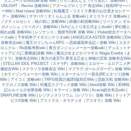
ュエコーズ-白荊回廊-攻略 Wiki
|
りりぃあんじぇ（りりあん） 攻略Wiki
|
UNLIGHT：Revive 攻略Wiki
|
アズールプロミリア 有志Wiki
|
桜島RPサーバ
ーWiki
|
Mad Island 攻略Wiki
|
転職魔王～リストラ勇者のお仕置きセレナー
デ～ 攻略Wiki
|
サマバケ！すくらんぶる 攻略wiki
|
オリスライズ 攻略wiki
|
ノクティルセント：暁の前に 攻略Wiki
|
鈴蘭の剣攻略Wiki
|
リベリオン ギル
ガメッシュ（リベガメ）攻略Wiki
|
5chどんぐり非公式まとめwiki
|
夢幻楼と
眠れぬ蝶 攻略Wiki
|
レゾナンス：無限号列車 攻略 Wiki
|
Vtuber総合データベ
ースwiki
|
千年戦争アイギスシナリオwiki
|
ANGELICA ASTER 攻略Wiki
|
Elin
攻略有志wiki
|
魔王カリンちゃんRPG ～恋姫建国奔走記～攻略 Wiki
|
エタク
ロニクル：Re攻略考察wiki
|
東方ダンジョンメーカー攻略wiki
|
デュエットナ
イトアビス(二重螺旋)攻略 Wiki
|
魔法少女まどか☆マギカ Magia Exedra（ま
どドラ）攻略有志Wiki
|
東方の迷宮Tri 夢見る乙女と神秘の宝珠 攻略有志Wiki
|
STELLAR IDOL PROJECT（ステラP）攻略Wiki
|
エロゲー・エロアニメ声
優総合Wiki
|
ステラソラ攻略有志 Wiki
|
マブラヴ ガールズガーデン攻略 Wiki
|
ホライゾンウォーカー攻略 Wiki
|
エターナルツリー新生(REエタツリ)攻略
Wiki
|
アイコミ 攻略wiki
|
TRPG怪異討滅譚5版対応Wiki
|
恋姫大戦 攻略Wiki
|
テクロノス攻略 Wiki
|
対魔忍スクワッド攻略 Wiki
|
bloxd攻略 Wiki
|
邪神戦
記ルルイエ少女隊攻略 Wiki
|
キラーイン攻略 Wiki
|
Acacia総合有志wiki
|
DRAPLINE攻略 Wiki
|
レゾナンスリリウム（レゾリリ）攻略 Wiki
|
ドットア
ビスX攻略 Wiki
|
アストラエ・オラティオ（アスオラ）攻略 Wiki