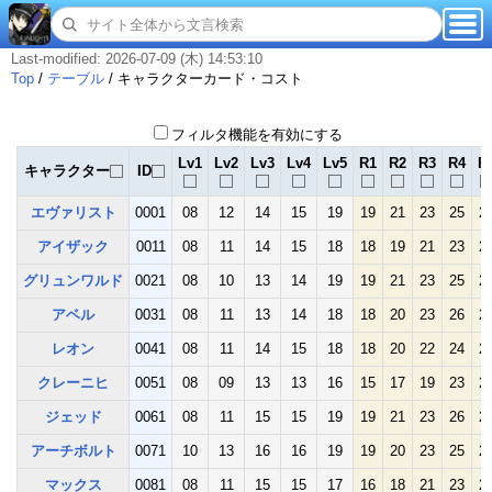
Last-modified: 2026-07-09 (木) 14:53:10
Top
/
テーブル
/
キャラクターカード・コスト
フィルタ機能を有効にする
Lv1
Lv2
Lv3
Lv4
Lv5
R1
R2
R3
R4
R
キャラクター
ID
エヴァリスト
0001
08
12
14
15
19
19
21
23
25
2
アイザック
0011
08
11
14
15
18
18
19
21
23
2
グリュンワルド
0021
08
10
13
14
19
19
21
23
25
2
アベル
0031
08
11
13
14
18
18
20
23
26
2
レオン
0041
08
11
14
15
18
18
20
22
24
2
クレーニヒ
0051
08
09
13
13
16
15
17
19
23
2
ジェッド
0061
08
11
15
15
19
19
21
23
26
2
アーチボルト
0071
10
13
16
16
19
19
20
23
25
2
マックス
0081
08
11
15
15
17
16
18
21
23
2