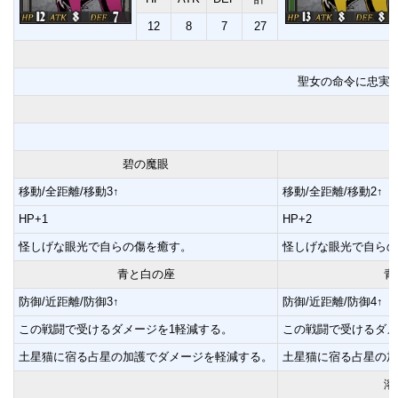
12
8
7
27
聖女の命令に忠実
碧の魔眼
移動/全距離/移動3↑
移動/全距離/移動2↑
HP+1
HP+2
怪しげな眼光で自らの傷を癒す。
怪しげな眼光で自らの
青と白の座
青
防御/近距離/防御3↑
防御/近距離/防御4↑
この戦闘で受けるダメージを1軽減する。
この戦闘で受けるダメ
土星猫に宿る占星の加護でダメージを軽減する。
土星猫に宿る占星の加
溶