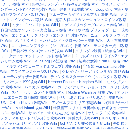
ワール攻略 Wiki
|
あやかしランブル！(あやらぶ)攻略 Wiki
|
ツイステッドワ
ンダーランド(ツイステ)攻略 Wiki
|
デタリキZ攻略 Wiki
|
Deep One 虚無と夢
幻のフラグメント攻略Wiki
|
ブルーアーカイブ（ブルアカ）攻略 Wiki
|
ミス
トトレインガールズ攻略 Wiki
|
超昂大戦エスカレーションヒロインズ攻略
Wiki
|
ミナシゴノシゴト攻略 Wiki
|
エデンズリッターグレンツェ攻略 Wiki
|
戦国†恋姫オンライン～奥宴新史～攻略 Wiki
|
ウマ娘 プリティダービー 攻略
Wiki
|
エンジェリックリンク（エンクリ）攻略 Wiki
|
ニューラルクラウド攻
略 Wiki
|
れじぇくろ！ ～レジェンド・クローバー～攻略 Wiki
|
天下布魔攻略
Wiki
|
シュガーコンフリクト（シュガコン）攻略 Wiki
|
モンスター娘TD攻略
Wiki
|
天啓パラドクス(テンパラ)攻略 Wiki
|
クリムゾン妖魔大戦攻略 Wiki
|
アークナイツ エンドフィールド攻略 Wiki
|
ドールズフロントライン2：エク
シリウム攻略 Wiki
|
V Rising日本語攻略 Wiki
|
勝利の女神：NIKKE攻略 Wiki
|
ドルフィンウェーブ（ドルウェブ）攻略Wiki
|
宝石姫 Reincarnation攻略
Wiki
|
アライアンスセージ攻略Wiki
|
クレイヴ・サーガ（クレサガ）攻略Wiki
|
エーテルゲイザー攻略Wiki
|
ティンクルスターナイツ（クルスタ）攻略Wiki
|
リバース：1999攻略Wiki
|
Kemono Friends：Kingdom Wiki
|
スノウブレイ
ク 攻略 Wiki
|
ハニカム 攻略wiki
|
ガールズクリエイション（ガークリ）攻略
Wiki
|
スイートホームメイド攻略 Wiki
|
Modern Warships 攻略 Wiki
|
アッシ
ュエコーズ-白荊回廊-攻略 Wiki
|
りりぃあんじぇ（りりあん） 攻略Wiki
|
UNLIGHT：Revive 攻略Wiki
|
アズールプロミリア 有志Wiki
|
桜島RPサーバ
ーWiki
|
Mad Island 攻略Wiki
|
転職魔王～リストラ勇者のお仕置きセレナー
デ～ 攻略Wiki
|
サマバケ！すくらんぶる 攻略wiki
|
オリスライズ 攻略wiki
|
ノクティルセント：暁の前に 攻略Wiki
|
鈴蘭の剣攻略Wiki
|
リベリオン ギル
ガメッシュ（リベガメ）攻略Wiki
|
5chどんぐり非公式まとめwiki
|
夢幻楼と
眠れぬ蝶 攻略Wiki
|
レゾナンス：無限号列車 攻略 Wiki
|
Vtuber総合データベ