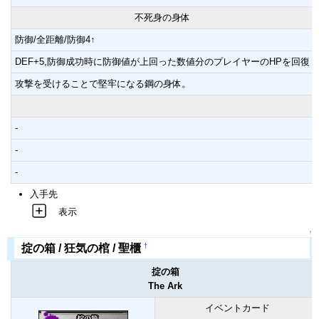
不死身の身体
防御/全距離/防御4↑
DEF+5,防御成功時に防御値が上回った数値分のプレイヤーのHPを回復
攻撃を受けることで堅牢になる鋼の身体。
-
-
-
入手先
表示
↑
†
掟の箱 / 狂気の棺 / 聖櫃
掟の箱
The Ark
イベントカード