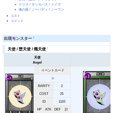
リリス / サッカバス / メイヴ
魂の器 / ノーバディ / ノーワン
コスト
コメント
†
出現モンスター
↑
†
天使 / 堕天使 / 熾天使
天使
Angel
イベントカード
☆
RARITY
2
COST
25
ID
1103
HP
ATK
DEF
計