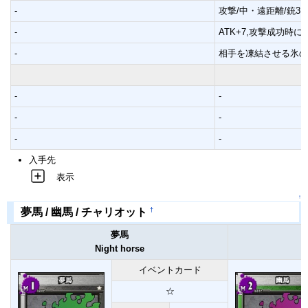
-
攻撃/中・遠距離/銃3↑
-
ATK+7,攻撃成功時
-
相手を凍結させる氷の
-
-
-
-
-
-
入手先
表示
↑
†
夢馬 / 幽馬 / チャリオット
夢馬
Night horse
イベントカード
☆