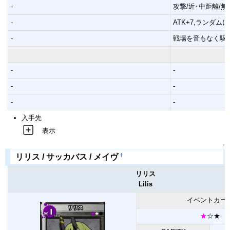
-
攻撃/近･中距離/無1
-
ATK+7,ランダム
-
戦場を音もなく駆
-
-
-
-
-
-
入手先
表示
↑
†
リリス / サッカバス / メイヴ
リリス
Lilis
イベントカー
★
☆★