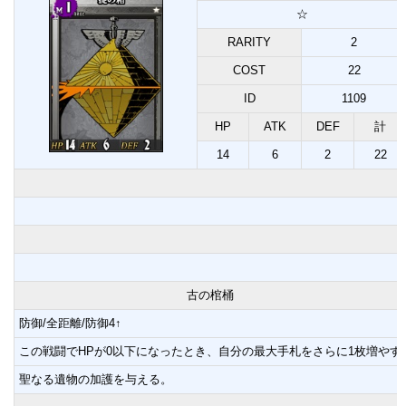
☆
RARITY
2
COST
22
ID
1109
HP
ATK
DEF
計
14
6
2
22
古の棺桶
防御/全距離/防御4↑
この戦闘でHPが0以下になったとき、自分の最大手札をさらに1枚増やす
聖なる遺物の加護を与える。