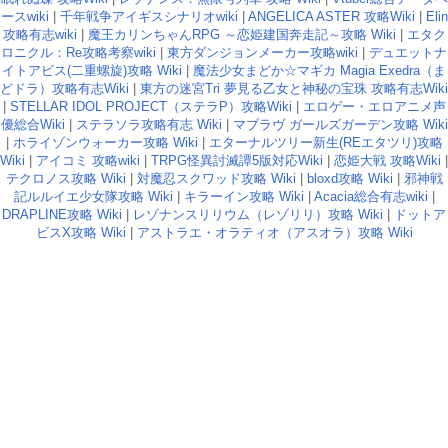
ースwiki
|
千年戦争アイギスシナリオwiki
|
ANGELICA ASTER 攻略Wiki
|
Elin
攻略有志wiki
|
魔王カリンちゃんRPG ～恋姫建国奔走記～攻略 Wiki
|
エタク
ロニクル：Re攻略考察wiki
|
東方ダンジョンメーカー攻略wiki
|
デュエットナ
イトアビス(二重螺旋)攻略 Wiki
|
魔法少女まどか☆マギカ Magia Exedra（ま
どドラ）攻略有志Wiki
|
東方の迷宮Tri 夢見る乙女と神秘の宝珠 攻略有志Wiki
|
STELLAR IDOL PROJECT（ステラP）攻略Wiki
|
エロゲー・エロアニメ声
優総合Wiki
|
ステラソラ攻略有志 Wiki
|
マブラヴ ガールズガーデン攻略 Wiki
|
ホライゾンウォーカー攻略 Wiki
|
エターナルツリー新生(REエタツリ)攻略
Wiki
|
アイコミ 攻略wiki
|
TRPG怪異討滅譚5版対応Wiki
|
恋姫大戦 攻略Wiki
|
テクロノス攻略 Wiki
|
対魔忍スクワッド攻略 Wiki
|
bloxd攻略 Wiki
|
邪神戦
記ルルイエ少女隊攻略 Wiki
|
キラーイン攻略 Wiki
|
Acacia総合有志wiki
|
DRAPLINE攻略 Wiki
|
レゾナンスリリウム（レゾリリ）攻略 Wiki
|
ドットア
ビスX攻略 Wiki
|
アストラエ・オラティオ（アスオラ）攻略 Wiki