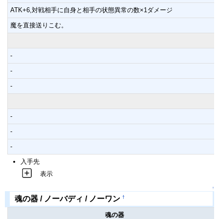
ATK+6,対戦相手に自身と相手の状態異常の数×1ダメージ
魔を直接送りこむ。
-
-
-
-
-
-
入手先
表示
↑
†
魂の器 / ノーバディ / ノーワン
魂の器