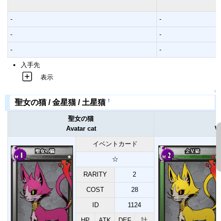
-
-
-
-
-
-
入手先
表示
↑
†
聖女の猫 / 金星猫 / 土星猫
聖女の猫
Avatar cat
Ve
イベントカード
☆
RARITY
2
COST
28
ID
1124
HP
ATK
DEF
計