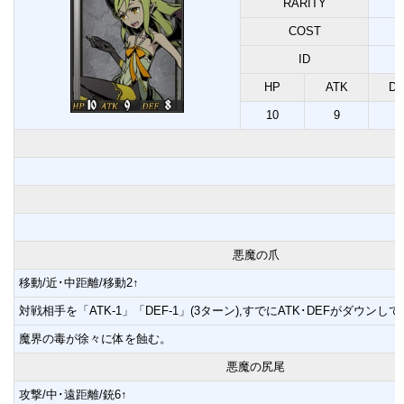
RARITY
COST
ID
HP
ATK
D
10
9
8
悪魔の爪
移動/近･中距離/移動2↑
対戦相手を「ATK-1」「DEF-1」(3ターン),すでにATK･DEFがダウンし
魔界の毒が徐々に体を蝕む。
悪魔の尻尾
攻撃/中･遠距離/銃6↑