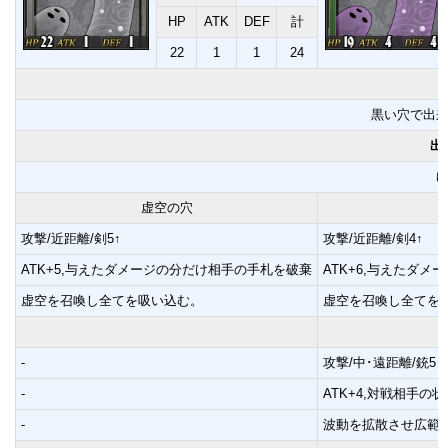
HP
ATK
DEF
計
22
1
1
24
黒い穴で出
出
虚空の穴
攻撃/近距離/剣5↑
攻撃/近距離/剣4↑
ATK+5,与えたダメージの分だけ相手の手札を破棄
ATK+6,与えたダ
虚空を召喚し全てを吸い込む。
虚空を召喚し全てを
-
攻撃/中･遠距離/銃5↑
-
ATK+4,対戦相手
-
波動を拡散させ広範