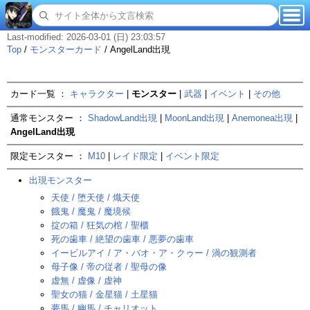
Last-modified: 2026-03-01 (日) 23:03:57
Top
/
モンスターカード
/
AngelLand出現
カード一覧 ：
キャラクター
|
モンスター
|
武器
|
イベント
|
その他
通常モンスター ：
ShadowLand出現
|
MoonLand出現
|
Anemonea出現
|
AngelLand出現
限定モンスター ：
M10
|
レイド限定
|
イベント限定
出現モンスター
天使 / 堕天使 / 熾天使
餓鬼 / 魔鬼 / 魔境候
掟の箱 / 狂気の棺 / 聖櫃
死の歯車 / 絶望の歯車 / 悪夢の歯車
イービルアイ / ア・バオ・ア・クゥー / 渦の観測者
母子像 / 帝の従者 / 聖母の像
虚無 / 虚像 / 虚神
聖女の猫 / 金星猫 / 土星猫
夢馬 / 幽馬 / チャリオット