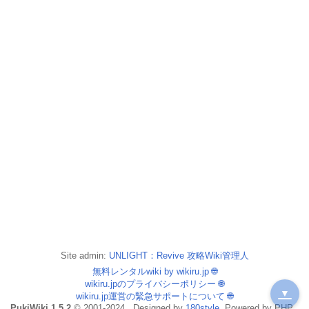
Site admin:
UNLIGHT：Revive 攻略Wiki管理人
無料レンタルwiki by wikiru.jp
🌐
wikiru.jpのプライバシーポリシー
🌐
▼
wikiru.jp運営の緊急サポートについて
🌐
PukiWiki 1.5.2
© 2001-2024 . Designed by
180style
. Powered by PHP .