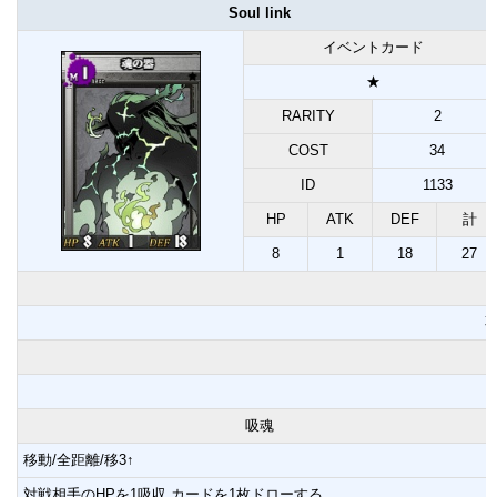
Soul link
イベントカード
★
RARITY
2
COST
34
ID
1133
HP
ATK
DEF
計
8
1
18
27
吸魂
移動/全距離/移3↑
対戦相手のHPを1吸収,カードを1枚ドローする