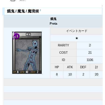
↑
†
餓鬼 / 魔鬼 / 魔境候
餓鬼
Preta
イベントカード
★
RARITY
2
COST
21
ID
1106
HP
ATK
DEF
計
8
10
2
20