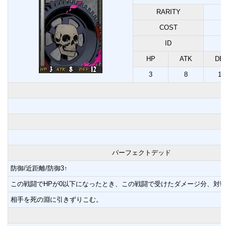
RARITY
COST
ID
HP
ATK
DE
3
8
12
パーフェクトデッド
防御/近距離/防御3↑
この戦闘でHPが0以下になったとき、この戦闘で受けたダメージ分、対
相手を死の淵に引きずりこむ。