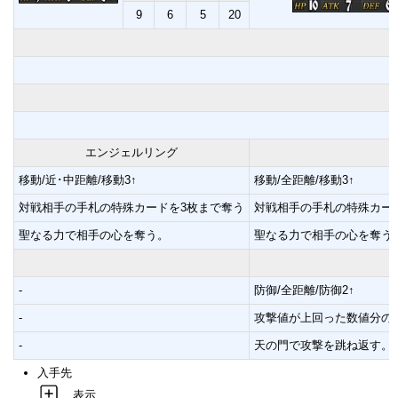
9
6
5
20
エンジェルリング
移動/近･中距離/移動3↑
移動/全距離/移動3↑
対戦相手の手札の特殊カードを3枚まで奪う
対戦相手の手札の特殊カー
聖なる力で相手の心を奪う。
聖なる力で相手の心を奪う
-
防御/全距離/防御2↑
-
攻撃値が上回った数値分のダ
-
天の門で攻撃を跳ね返す。
入手先
表示