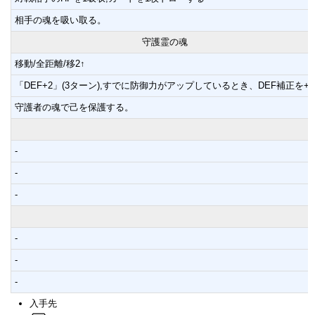
相手の魂を吸い取る。
守護霊の魂
移動/全距離/移2↑
「DEF+2」(3ターン),すでに防御力がアップしているとき、DEF補正を+2
守護者の魂で己を保護する。
-
-
-
-
-
-
入手先