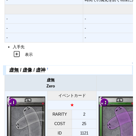
-
-
-
-
-
-
入手先
表示
↑
†
虚無 / 虚像 / 虚神
虚無
Zero
イベントカード
★
RARITY
2
COST
25
ID
1121