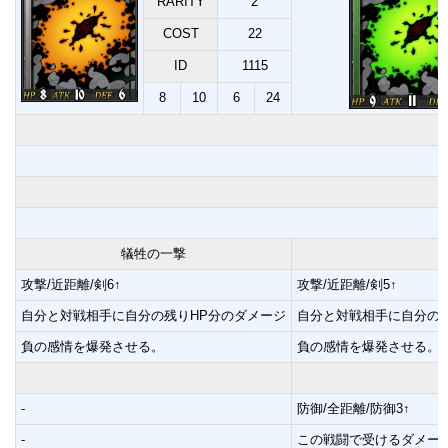
RARITY
2
COST
22
ID
1115
8
10
6
24
犠牲の一撃
攻撃/近距離/剣6↑
攻撃/近距離/剣5↑
自分と対戦相手に自分の残りHP分のダメージ
自分と対戦相手に自分の
負の感情を爆発させる。
負の感情を爆発させる。
-
防御/全距離/防御3↑
-
この戦闘で受けるダメー