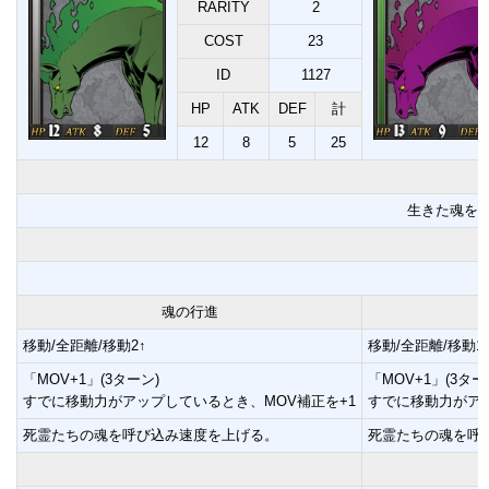
RARITY
2
COST
23
ID
1127
HP
ATK
DEF
計
12
8
5
25
生きた魂を
魂の行進
移動/全距離/移動2↑
移動/全距離/移動1
「MOV+1」(3ターン)
「MOV+1」(3ター
すでに移動力がアップしているとき、MOV補正を+1
すでに移動力がアッ
死霊たちの魂を呼び込み速度を上げる。
死霊たちの魂を呼