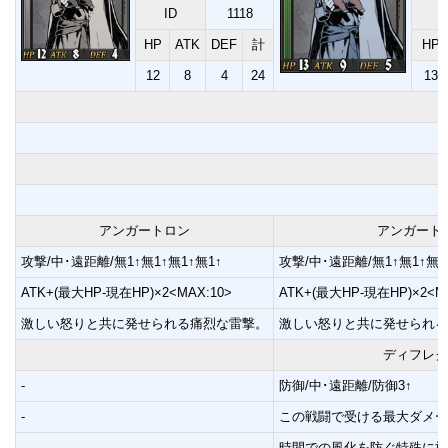
ID
1118
HP
ATK
DEF
計
HP
12
8
4
24
13
アンガートロン
アンガート
攻撃/中･遠距離/無1↑無1↑無1↑無1↑
攻撃/中･遠距離/無1↑無1↑無1
ATK+(最大HP-現在HP)×2<MAX:10>
ATK+(最大HP-現在HP)×2<MA
激しい怒りと共に発せられる痛烈な雷撃。
激しい怒りと共に発せられる
ディフレク
-
防御/中･遠距離/防御3↑
-
この戦闘で受ける最大ダメー
-
時間での風化を防ぐ特殊に施