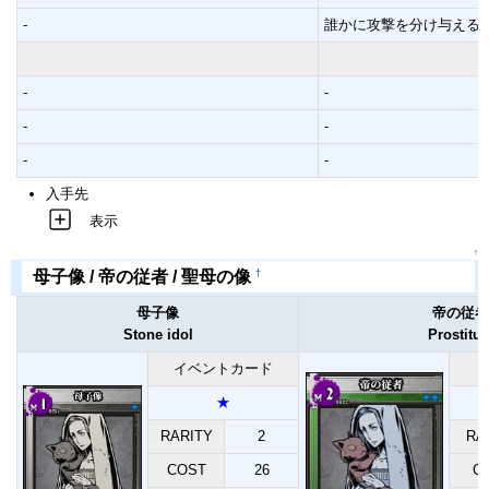
-
誰かに攻撃を分け与える
-
-
-
-
-
-
入手先
表示
↑
†
母子像 / 帝の従者 / 聖母の像
母子像
帝の従者
Stone idol
Prostitut
イベントカード
★
RARITY
2
RA
COST
26
C