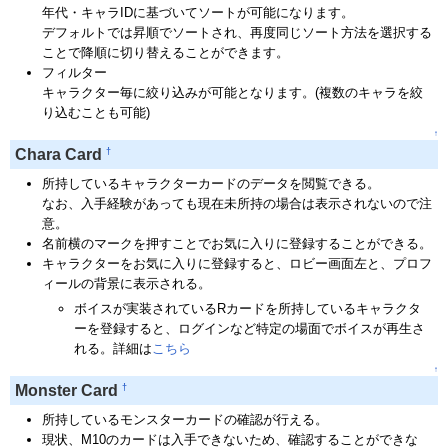
年代・キャラIDに基づいてソートが可能になります。
デフォルトでは昇順でソートされ、再度同じソート方法を選択する
ことで降順に切り替えることができます。
フィルター
キャラクター毎に絞り込みが可能となります。(複数のキャラを絞
り込むことも可能)
↑
†
Chara Card
所持しているキャラクターカードのデータを閲覧できる。
なお、入手経験があっても現在未所持の場合は表示されないので注
意。
名前横のマークを押すことでお気に入りに登録することができる。
キャラクターをお気に入りに登録すると、ロビー画面左と、プロフ
ィールの背景に表示される。
ボイスが実装されているRカードを所持しているキャラクタ
ーを登録すると、ログインなど特定の場面でボイスが再生さ
れる。詳細は
こちら
↑
†
Monster Card
所持しているモンスターカードの確認が行える。
現状、M10のカードは入手できないため、確認することができな