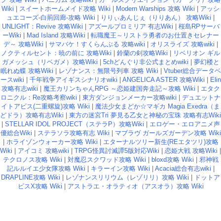
Wiki
|
スイートホームメイド攻略 Wiki
|
Modern Warships 攻略 Wiki
|
アッシ
ュエコーズ-白荊回廊-攻略 Wiki
|
りりぃあんじぇ（りりあん） 攻略Wiki
|
UNLIGHT：Revive 攻略Wiki
|
アズールプロミリア 有志Wiki
|
桜島RPサーバ
ーWiki
|
Mad Island 攻略Wiki
|
転職魔王～リストラ勇者のお仕置きセレナー
デ～ 攻略Wiki
|
サマバケ！すくらんぶる 攻略wiki
|
オリスライズ 攻略wiki
|
ノクティルセント：暁の前に 攻略Wiki
|
鈴蘭の剣攻略Wiki
|
リベリオン ギル
ガメッシュ（リベガメ）攻略Wiki
|
5chどんぐり非公式まとめwiki
|
夢幻楼と
眠れぬ蝶 攻略Wiki
|
レゾナンス：無限号列車 攻略 Wiki
|
Vtuber総合データベ
ースwiki
|
千年戦争アイギスシナリオwiki
|
ANGELICA ASTER 攻略Wiki
|
Elin
攻略有志wiki
|
魔王カリンちゃんRPG ～恋姫建国奔走記～攻略 Wiki
|
エタク
ロニクル：Re攻略考察wiki
|
東方ダンジョンメーカー攻略wiki
|
デュエットナ
イトアビス(二重螺旋)攻略 Wiki
|
魔法少女まどか☆マギカ Magia Exedra（ま
どドラ）攻略有志Wiki
|
東方の迷宮Tri 夢見る乙女と神秘の宝珠 攻略有志Wiki
|
STELLAR IDOL PROJECT（ステラP）攻略Wiki
|
エロゲー・エロアニメ声
優総合Wiki
|
ステラソラ攻略有志 Wiki
|
マブラヴ ガールズガーデン攻略 Wiki
|
ホライゾンウォーカー攻略 Wiki
|
エターナルツリー新生(REエタツリ)攻略
Wiki
|
アイコミ 攻略wiki
|
TRPG怪異討滅譚5版対応Wiki
|
恋姫大戦 攻略Wiki
|
テクロノス攻略 Wiki
|
対魔忍スクワッド攻略 Wiki
|
bloxd攻略 Wiki
|
邪神戦
記ルルイエ少女隊攻略 Wiki
|
キラーイン攻略 Wiki
|
Acacia総合有志wiki
|
DRAPLINE攻略 Wiki
|
レゾナンスリリウム（レゾリリ）攻略 Wiki
|
ドットア
ビスX攻略 Wiki
|
アストラエ・オラティオ（アスオラ）攻略 Wiki