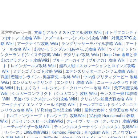
運営中のwiki一覧:
文豪とアルケミスト(文アル)攻略 Wiki
|
オトギフロンティ
ア(オトフロ)攻略 Wiki
|
アズールレーン(アズレン)攻略 Wiki
|
対魔忍RPG攻
略 Wiki
|
アークナイツ攻略 Wiki
|
ラングリッサーモバイル攻略 Wiki
|
アート
ワール攻略 Wiki
|
あやかしランブル！(あやらぶ)攻略 Wiki
|
ツイステッドワ
ンダーランド(ツイステ)攻略 Wiki
|
デタリキZ攻略 Wiki
|
Deep One 虚無と夢
幻のフラグメント攻略Wiki
|
ブルーアーカイブ（ブルアカ）攻略 Wiki
|
ミス
トトレインガールズ攻略 Wiki
|
超昂大戦エスカレーションヒロインズ攻略
Wiki
|
ミナシゴノシゴト攻略 Wiki
|
エデンズリッターグレンツェ攻略 Wiki
|
戦国†恋姫オンライン～奥宴新史～攻略 Wiki
|
ウマ娘 プリティダービー 攻略
Wiki
|
エンジェリックリンク（エンクリ）攻略 Wiki
|
ニューラルクラウド攻
略 Wiki
|
れじぇくろ！ ～レジェンド・クローバー～攻略 Wiki
|
天下布魔攻略
Wiki
|
シュガーコンフリクト（シュガコン）攻略 Wiki
|
モンスター娘TD攻略
Wiki
|
天啓パラドクス(テンパラ)攻略 Wiki
|
クリムゾン妖魔大戦攻略 Wiki
|
アークナイツ エンドフィールド攻略 Wiki
|
ドールズフロントライン2：エク
シリウム攻略 Wiki
|
V Rising日本語攻略 Wiki
|
勝利の女神：NIKKE攻略 Wiki
|
ドルフィンウェーブ（ドルウェブ）攻略Wiki
|
宝石姫 Reincarnation攻略
Wiki
|
アライアンスセージ攻略Wiki
|
クレイヴ・サーガ（クレサガ）攻略Wiki
|
エーテルゲイザー攻略Wiki
|
ティンクルスターナイツ（クルスタ）攻略Wiki
|
リバース：1999攻略Wiki
|
Kemono Friends：Kingdom Wiki
|
スノウブレイ
ク 攻略 Wiki
|
ハニカム 攻略wiki
|
ガールズクリエイション（ガークリ）攻略