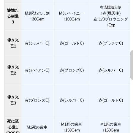
右:M3熾天使
惨憺た
M1呪われし剣
M3シャイニー
↑赤(熾天使)
る街道
↑30Gem
↑100Gem
左:Lv3ブロウニング
3
↑Exp
儚き光
赤(シルバーC)
赤(ゴールドC)
赤(プラチナC)
芒1
儚き光
赤(アイアンC)
赤(ブロンズC)
赤(シルバーC)
芒2
儚き光
赤(ブロンズC)
赤(シルバーC)
赤(ゴールドC)
芒3
死に至
M1死の歯車
M1死の歯車
る道1
M1死の歯車
↑150Gem
↑150Gem