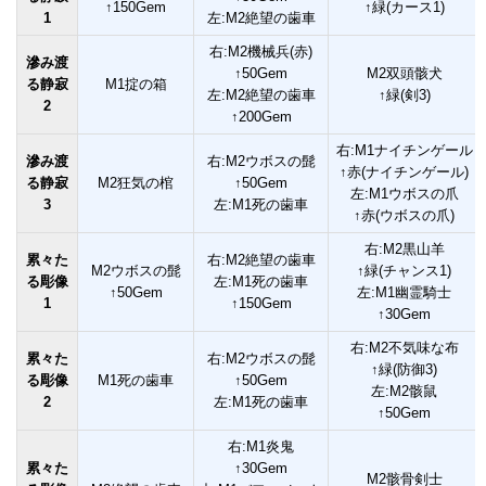
↑150Gem
↑緑(カース1)
1
左:M2絶望の歯車
右:M2機械兵(赤)
滲み渡
↑50Gem
M2双頭骸犬
る静寂
M1掟の箱
左:M2絶望の歯車
↑緑(剣3)
2
↑200Gem
右:M1ナイチンゲール
滲み渡
右:M2ウボスの髭
↑赤(ナイチンゲール)
る静寂
M2狂気の棺
↑50Gem
左:M1ウボスの爪
3
左:M1死の歯車
↑赤(ウボスの爪)
右:M2黒山羊
累々た
右:M2絶望の歯車
M2ウボスの髭
↑緑(チャンス1)
る彫像
左:M1死の歯車
↑50Gem
左:M1幽霊騎士
1
↑150Gem
↑30Gem
右:M2不気味な布
累々た
右:M2ウボスの髭
↑緑(防御3)
る彫像
M1死の歯車
↑50Gem
左:M2骸鼠
2
左:M1死の歯車
↑50Gem
右:M1炎鬼
累々た
↑30Gem
M2骸骨剣士