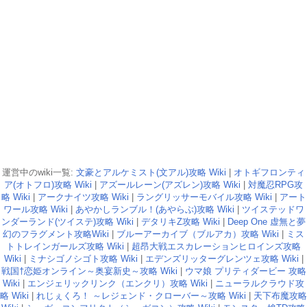
運営中のwiki一覧:
文豪とアルケミスト(文アル)攻略 Wiki
|
オトギフロンティ
ア(オトフロ)攻略 Wiki
|
アズールレーン(アズレン)攻略 Wiki
|
対魔忍RPG攻
略 Wiki
|
アークナイツ攻略 Wiki
|
ラングリッサーモバイル攻略 Wiki
|
アート
ワール攻略 Wiki
|
あやかしランブル！(あやらぶ)攻略 Wiki
|
ツイステッドワ
ンダーランド(ツイステ)攻略 Wiki
|
デタリキZ攻略 Wiki
|
Deep One 虚無と夢
幻のフラグメント攻略Wiki
|
ブルーアーカイブ（ブルアカ）攻略 Wiki
|
ミス
トトレインガールズ攻略 Wiki
|
超昂大戦エスカレーションヒロインズ攻略
Wiki
|
ミナシゴノシゴト攻略 Wiki
|
エデンズリッターグレンツェ攻略 Wiki
|
戦国†恋姫オンライン～奥宴新史～攻略 Wiki
|
ウマ娘 プリティダービー 攻略
Wiki
|
エンジェリックリンク（エンクリ）攻略 Wiki
|
ニューラルクラウド攻
略 Wiki
|
れじぇくろ！ ～レジェンド・クローバー～攻略 Wiki
|
天下布魔攻略