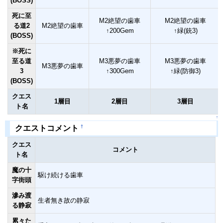
(BOSS)
死に至
M2絶望の歯車
M2絶望の歯車
る道2
M2絶望の歯車
↑200Gem
↑緑(銃3)
(BOSS)
※死に
至る道
M3悪夢の歯車
M3悪夢の歯車
M3悪夢の歯車
3
↑300Gem
↑緑(防御3)
(BOSS)
クエス
1層目
2層目
3層目
ト名
↑
†
クエストコメント
クエス
コメント
ト名
魔の十
駆け続ける歯車
字街頭
滲み渡
生者無き故の静寂
る静寂
累々た