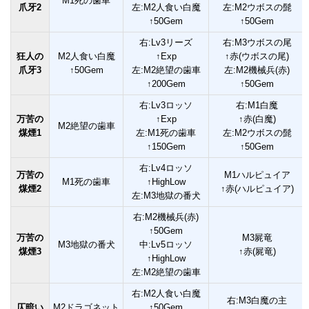
M1死の歯車
爪牙2
左:M2人食い白魔
左:M2ウボスの髭
↑50Gem
↑50Gem
右:Lv3リーズ
右:M3ウボスの尾
狂人の
M2人食い白魔
↑Exp
↑赤(ウボスの尾)
爪牙3
↑50Gem
左:M2絶望の歯車
左:M2機械兵(赤)
↑200Gem
↑50Gem
右:Lv3ロッソ
右:M1白魔
万苦の
↑Exp
↑赤(白魔)
M2絶望の歯車
煤煙1
左:M1死の歯車
左:M2ウボスの髭
↑150Gem
↑50Gem
右:Lv4ロッソ
万苦の
M1ハルピュイア
M1死の歯車
↑HighLow
煤煙2
↑赤(ハルピュイア)
左:M3地獄の番犬
右:M2機械兵(赤)
↑50Gem
万苦の
M3屍竜
M3地獄の番犬
中:Lv5ロッソ
煤煙3
↑赤(屍竜)
↑HighLow
左:M2絶望の歯車
右:M2人食い白魔
右:M3白魔の主
仄暗い
M2ドラゴネット
↑50Gem