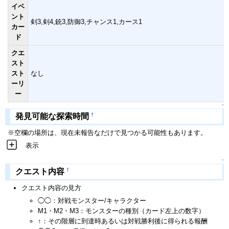
イベ
ント
剣3,剣4,銃3,防御3,チャンス1,カース1
カー
ド
クエ
スト
スト
なし
ーリ
ー
↑
†
発見可能な探索時間
※空欄の場所は、現在未報告なだけで見つかる可能性もあります。
表示
↑
†
クエスト内容
クエスト内容の見方
◯◯：対戦モンスター/キャラクター
M1・M2・M3：モンスターの種別（カード左上の数字）
↑：その階層に到達時あるいは対戦勝利後に得られる報酬