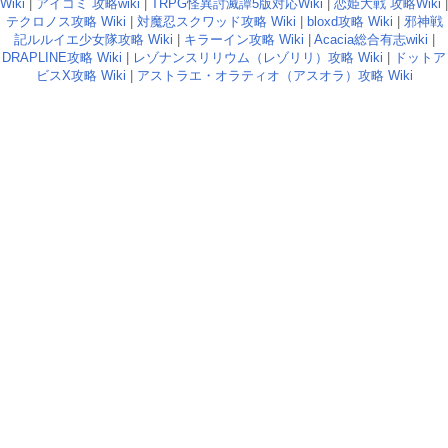
Wiki
|
アイコミ 攻略wiki
|
TRPG怪異討滅譚5版対応Wiki
|
恋姫大戦 攻略Wiki
|
テクロノス攻略 Wiki
|
対魔忍スクワッド攻略 Wiki
|
bloxd攻略 Wiki
|
邪神戦
記ルルイエ少女隊攻略 Wiki
|
キラーイン攻略 Wiki
|
Acacia総合有志wiki
|
DRAPLINE攻略 Wiki
|
レゾナンスリリウム（レゾリリ）攻略 Wiki
|
ドットア
ビスX攻略 Wiki
|
アストラエ・オラティオ（アスオラ）攻略 Wiki