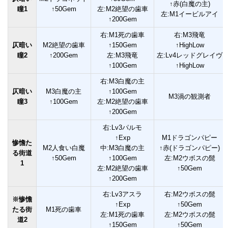
↑赤(白魔の主)
瞳1
↑50Gem
左:M2絶望の歯車
左:M1イービルアイ
↑200Gem
右:M1死の歯車
右:M3飛竜
仄暗い
M2絶望の歯車
↑150Gem
↑HighLow
瞳2
↑200Gem
左:M3飛竜
左:Lv4レッドグレイヴ
↑100Gem
↑HighLow
右:M3白魔の主
仄暗い
M3白魔の主
↑100Gem
M3渦の観測者
瞳3
↑100Gem
左:M2絶望の歯車
↑200Gem
右:Lv3パルモ
↑Exp
M1ドラゴンパピー
惨憺た
M2人食い白魔
中:M3白魔の主
↑赤(ドラゴンパピー)
る街道
↑50Gem
↑100Gem
左:M2ウボスの髭
1
左:M2絶望の歯車
↑50Gem
↑200Gem
右:Lv3アスラ
右:M2ウボスの髭
※惨憺
↑Exp
↑50Gem
たる街
M1死の歯車
左:M1死の歯車
左:M2ウボスの髭
道2
↑150Gem
↑50Gem