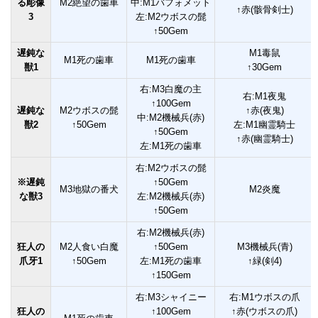
る彫像
M2絶望の歯車
中:M1バフォメット
↑赤(骸骨剣士)
3
左:M2ウボスの髭
↑50Gem
遅鈍な
M1毒鼠
M1死の歯車
M1死の歯車
獣1
↑30Gem
右:M3白魔の主
右:M1夜鬼
↑100Gem
遅鈍な
M2ウボスの髭
↑赤(夜鬼)
中:M2機械兵(赤)
獣2
↑50Gem
左:M1幽霊騎士
↑50Gem
↑赤(幽霊騎士)
左:M1死の歯車
右:M2ウボスの髭
※遅鈍
↑50Gem
M3地獄の番犬
M2炎魔
な獣3
左:M2機械兵(赤)
↑50Gem
右:M2機械兵(赤)
狂人の
M2人食い白魔
↑50Gem
M3機械兵(青)
爪牙1
↑50Gem
左:M1死の歯車
↑緑(剣4)
↑150Gem
右:M3シャイニー
右:M1ウボスの爪
狂人の
↑100Gem
↑赤(ウボスの爪)