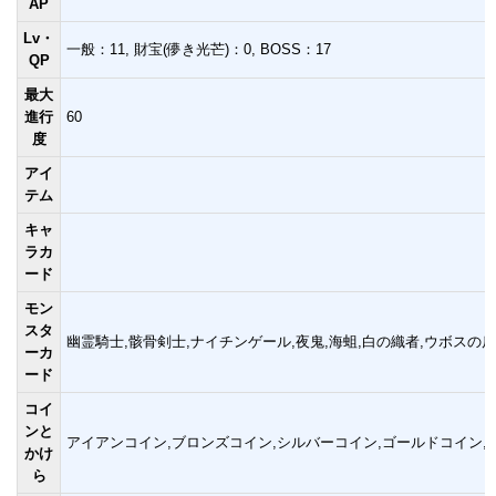
AP
Lv・
一般：11, 財宝(儚き光芒)：0, BOSS：17
QP
最大
進行
60
度
アイ
テム
キャ
ラカ
ード
モン
スタ
幽霊騎士,骸骨剣士,ナイチンゲール,夜鬼,海蛆,白の織者,ウボスの爪
ーカ
ード
コイ
ンと
アイアンコイン,ブロンズコイン,シルバーコイン,ゴールドコイン,
かけ
ら