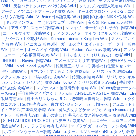
Wiki
|
シュガーコンフリクト（シュガコン）攻略 Wiki
|
モンスター娘TD攻略
Wiki
|
天啓パラドクス(テンパラ)攻略 Wiki
|
クリムゾン妖魔大戦攻略 Wiki
|
アークナイツ エンドフィールド攻略 Wiki
|
ドールズフロントライン2：エク
シリウム攻略 Wiki
|
V Rising日本語攻略 Wiki
|
勝利の女神：NIKKE攻略 Wiki
|
ドルフィンウェーブ（ドルウェブ）攻略Wiki
|
宝石姫 Reincarnation攻略
Wiki
|
アライアンスセージ攻略Wiki
|
クレイヴ・サーガ（クレサガ）攻略Wiki
|
エーテルゲイザー攻略Wiki
|
ティンクルスターナイツ（クルスタ）攻略Wiki
|
リバース：1999攻略Wiki
|
Kemono Friends：Kingdom Wiki
|
スノウブレイ
ク 攻略 Wiki
|
ハニカム 攻略wiki
|
ガールズクリエイション（ガークリ）攻略
Wiki
|
スイートホームメイド攻略 Wiki
|
Modern Warships 攻略 Wiki
|
アッシ
ュエコーズ-白荊回廊-攻略 Wiki
|
りりぃあんじぇ（りりあん） 攻略Wiki
|
UNLIGHT：Revive 攻略Wiki
|
アズールプロミリア 有志Wiki
|
桜島RPサーバ
ーWiki
|
Mad Island 攻略Wiki
|
転職魔王～リストラ勇者のお仕置きセレナー
デ～ 攻略Wiki
|
サマバケ！すくらんぶる 攻略wiki
|
オリスライズ 攻略wiki
|
ノクティルセント：暁の前に 攻略Wiki
|
鈴蘭の剣攻略Wiki
|
リベリオン ギル
ガメッシュ（リベガメ）攻略Wiki
|
5chどんぐり非公式まとめwiki
|
夢幻楼と
眠れぬ蝶 攻略Wiki
|
レゾナンス：無限号列車 攻略 Wiki
|
Vtuber総合データベ
ースwiki
|
千年戦争アイギスシナリオwiki
|
ANGELICA ASTER 攻略Wiki
|
Elin
攻略有志wiki
|
魔王カリンちゃんRPG ～恋姫建国奔走記～攻略 Wiki
|
エタク
ロニクル：Re攻略考察wiki
|
東方ダンジョンメーカー攻略wiki
|
デュエットナ
イトアビス(二重螺旋)攻略 Wiki
|
魔法少女まどか☆マギカ Magia Exedra（ま
どドラ）攻略有志Wiki
|
東方の迷宮Tri 夢見る乙女と神秘の宝珠 攻略有志Wiki
|
STELLAR IDOL PROJECT（ステラP）攻略Wiki
|
エロゲー・エロアニメ声
優総合Wiki
|
ステラソラ攻略有志 Wiki
|
マブラヴ ガールズガーデン攻略 Wiki
|
ホライゾンウォーカー攻略 Wiki
|
エターナルツリー新生(REエタツリ)攻略