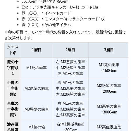
◯◯Gem：獲得できるGem
Exp：デッキ先頭キャラの（Lv-1）カード1枚
緑（◯◯）：イベントカード
赤（◯◯）：モンスター/キャラクターカード1枚
青（◯◯）：その他アイテム
※印の項目は、モバゲー時代の情報を入れています。最新情報に更新で
き次第外します。
クエス
1層目
2層目
3層目
ト名
魔の十
右:M3悪夢の歯車
M1死の歯車
字街頭
M1死の歯車
中:M2絶望の歯車
↑150Gem
1
左:M1死の歯車
※魔の
右:M1死の歯車
M2絶望の歯車
十字街
M2絶望の歯車
中:M3悪夢の歯車
↑200Gem
頭2
左:M2絶望の歯車
※魔の
右:M1死の歯車
M3悪夢の歯車
十字街
M3悪夢の歯車
中:M2絶望の歯車
↑300Gem
頭3
左:M3悪夢の歯車
滲み渡
右:M1機械兵(白)
M1掟の箱
M2高位吸血鬼
る静寂
↑30Gem