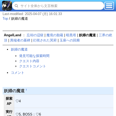
Last-modified: 2025-04-07 (月) 16:01:33
Top
/
妖婦の魔道
AngelLand
：
忘却の辺獄
|
魔境の胎蔵
|
暗黒塔
|
妖婦の魔道
|
三界の絶
頂
|
異端者の墓碑
|
幻視された冥府
|
玉座への回廊
妖婦の魔道
発見可能な探索時間
クエスト内容
クエストコメント
コメント
†
妖婦の魔道
探索
♡4
AP
実行
♡5, BOSS：♡6