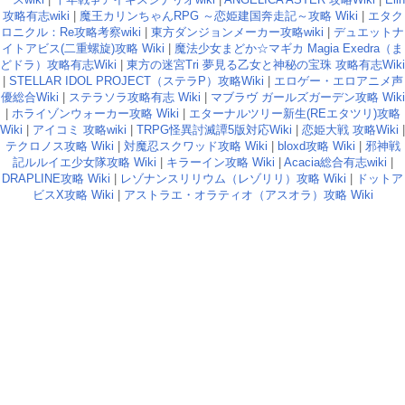
攻略有志wiki
|
魔王カリンちゃんRPG ～恋姫建国奔走記～攻略 Wiki
|
エタク
ロニクル：Re攻略考察wiki
|
東方ダンジョンメーカー攻略wiki
|
デュエットナ
イトアビス(二重螺旋)攻略 Wiki
|
魔法少女まどか☆マギカ Magia Exedra（ま
どドラ）攻略有志Wiki
|
東方の迷宮Tri 夢見る乙女と神秘の宝珠 攻略有志Wiki
|
STELLAR IDOL PROJECT（ステラP）攻略Wiki
|
エロゲー・エロアニメ声
優総合Wiki
|
ステラソラ攻略有志 Wiki
|
マブラヴ ガールズガーデン攻略 Wiki
|
ホライゾンウォーカー攻略 Wiki
|
エターナルツリー新生(REエタツリ)攻略
Wiki
|
アイコミ 攻略wiki
|
TRPG怪異討滅譚5版対応Wiki
|
恋姫大戦 攻略Wiki
|
テクロノス攻略 Wiki
|
対魔忍スクワッド攻略 Wiki
|
bloxd攻略 Wiki
|
邪神戦
記ルルイエ少女隊攻略 Wiki
|
キラーイン攻略 Wiki
|
Acacia総合有志wiki
|
DRAPLINE攻略 Wiki
|
レゾナンスリリウム（レゾリリ）攻略 Wiki
|
ドットア
ビスX攻略 Wiki
|
アストラエ・オラティオ（アスオラ）攻略 Wiki