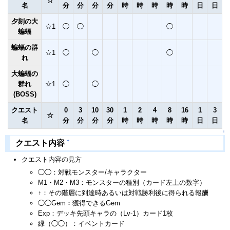
☆
名
分
分
分
分
時
時
時
時
時
日
日
夕刻の大
☆1
◯
◯
◯
蝙蝠
蝙蝠の群
☆1
◯
◯
◯
れ
大蝙蝠の
群れ
☆1
◯
◯
(BOSS)
クエスト
0
3
10
30
1
2
4
8
16
1
3
☆
名
分
分
分
分
時
時
時
時
時
日
日
↑
†
クエスト内容
クエスト内容の見方
◯◯：対戦モンスター/キャラクター
M1・M2・M3：モンスターの種別（カード左上の数字）
↑：その階層に到達時あるいは対戦勝利後に得られる報酬
◯◯Gem：獲得できるGem
Exp：デッキ先頭キャラの（Lv-1）カード1枚
緑（◯◯）：イベントカード