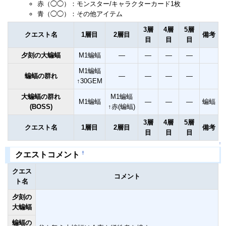
赤（◯◯）：モンスター/キャラクターカード1枚
青（◯◯）：その他アイテム
3層
4層
5層
クエスト名
1層目
2層目
備考
目
目
目
夕刻の大蝙蝠
M1蝙蝠
―
―
―
―
M1蝙蝠
蝙蝠の群れ
―
―
―
―
↑30GEM
大蝙蝠の群れ
M1蝙蝠
M1蝙蝠
―
―
―
蝙蝠
(BOSS)
↑赤(蝙蝠)
3層
4層
5層
クエスト名
1層目
2層目
備考
目
目
目
↑
†
クエストコメント
クエス
コメント
ト名
夕刻の
大蝙蝠
蝙蝠の