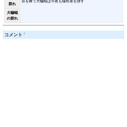
谷を舞う大蝙蝠は今夜も犠牲者を捜す
群れ
大蝙蝠
の群れ
↑
†
コメント