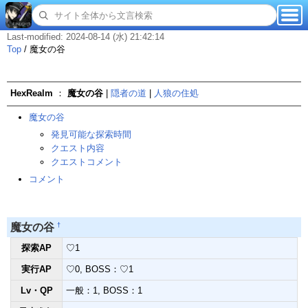
Last-modified: 2024-08-14 (水) 21:42:14
Top
/
魔女の谷
HexRealm
：
魔女の谷
|
隠者の道
|
人狼の住処
魔女の谷
発見可能な探索時間
クエスト内容
クエストコメント
コメント
†
魔女の谷
探索AP
♡1
実行AP
♡0, BOSS：♡1
Lv・QP
一般：1, BOSS：1