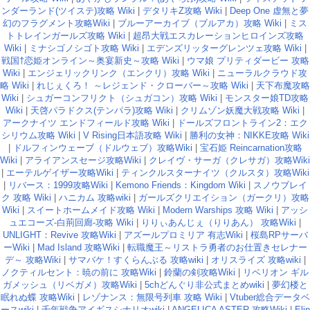
ンダーランド(ツイステ)攻略 Wiki
|
デタリキZ攻略 Wiki
|
Deep One 虚無と夢
幻のフラグメント攻略Wiki
|
ブルーアーカイブ（ブルアカ）攻略 Wiki
|
ミス
トトレインガールズ攻略 Wiki
|
超昂大戦エスカレーションヒロインズ攻略
Wiki
|
ミナシゴノシゴト攻略 Wiki
|
エデンズリッターグレンツェ攻略 Wiki
|
戦国†恋姫オンライン～奥宴新史～攻略 Wiki
|
ウマ娘 プリティダービー 攻略
Wiki
|
エンジェリックリンク（エンクリ）攻略 Wiki
|
ニューラルクラウド攻
略 Wiki
|
れじぇくろ！ ～レジェンド・クローバー～攻略 Wiki
|
天下布魔攻略
Wiki
|
シュガーコンフリクト（シュガコン）攻略 Wiki
|
モンスター娘TD攻略
Wiki
|
天啓パラドクス(テンパラ)攻略 Wiki
|
クリムゾン妖魔大戦攻略 Wiki
|
アークナイツ エンドフィールド攻略 Wiki
|
ドールズフロントライン2：エク
シリウム攻略 Wiki
|
V Rising日本語攻略 Wiki
|
勝利の女神：NIKKE攻略 Wiki
|
ドルフィンウェーブ（ドルウェブ）攻略Wiki
|
宝石姫 Reincarnation攻略
Wiki
|
アライアンスセージ攻略Wiki
|
クレイヴ・サーガ（クレサガ）攻略Wiki
|
エーテルゲイザー攻略Wiki
|
ティンクルスターナイツ（クルスタ）攻略Wiki
|
リバース：1999攻略Wiki
|
Kemono Friends：Kingdom Wiki
|
スノウブレイ
ク 攻略 Wiki
|
ハニカム 攻略wiki
|
ガールズクリエイション（ガークリ）攻略
Wiki
|
スイートホームメイド攻略 Wiki
|
Modern Warships 攻略 Wiki
|
アッシ
ュエコーズ-白荊回廊-攻略 Wiki
|
りりぃあんじぇ（りりあん） 攻略Wiki
|
UNLIGHT：Revive 攻略Wiki
|
アズールプロミリア 有志Wiki
|
桜島RPサーバ
ーWiki
|
Mad Island 攻略Wiki
|
転職魔王～リストラ勇者のお仕置きセレナー
デ～ 攻略Wiki
|
サマバケ！すくらんぶる 攻略wiki
|
オリスライズ 攻略wiki
|
ノクティルセント：暁の前に 攻略Wiki
|
鈴蘭の剣攻略Wiki
|
リベリオン ギル
ガメッシュ（リベガメ）攻略Wiki
|
5chどんぐり非公式まとめwiki
|
夢幻楼と
眠れぬ蝶 攻略Wiki
|
レゾナンス：無限号列車 攻略 Wiki
|
Vtuber総合データベ
ースwiki
|
千年戦争アイギスシナリオwiki
|
ANGELICA ASTER 攻略Wiki
|
Elin