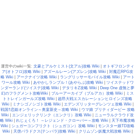
運営中のwiki一覧:
文豪とアルケミスト(文アル)攻略 Wiki
|
オトギフロンティ
ア(オトフロ)攻略 Wiki
|
アズールレーン(アズレン)攻略 Wiki
|
対魔忍RPG攻
略 Wiki
|
アークナイツ攻略 Wiki
|
ラングリッサーモバイル攻略 Wiki
|
アート
ワール攻略 Wiki
|
あやかしランブル！(あやらぶ)攻略 Wiki
|
ツイステッドワ
ンダーランド(ツイステ)攻略 Wiki
|
デタリキZ攻略 Wiki
|
Deep One 虚無と夢
幻のフラグメント攻略Wiki
|
ブルーアーカイブ（ブルアカ）攻略 Wiki
|
ミス
トトレインガールズ攻略 Wiki
|
超昂大戦エスカレーションヒロインズ攻略
Wiki
|
ミナシゴノシゴト攻略 Wiki
|
エデンズリッターグレンツェ攻略 Wiki
|
戦国†恋姫オンライン～奥宴新史～攻略 Wiki
|
ウマ娘 プリティダービー 攻略
Wiki
|
エンジェリックリンク（エンクリ）攻略 Wiki
|
ニューラルクラウド攻
略 Wiki
|
れじぇくろ！ ～レジェンド・クローバー～攻略 Wiki
|
天下布魔攻略
Wiki
|
シュガーコンフリクト（シュガコン）攻略 Wiki
|
モンスター娘TD攻略
Wiki
|
天啓パラドクス(テンパラ)攻略 Wiki
|
クリムゾン妖魔大戦攻略 Wiki
|