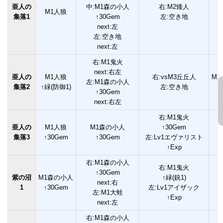
亜人の
中:M1森の小人
右:M2矮人
M1人狼
集落1
↑30Gem
左:空き地
next:左
左:空き地
next:左
右:M1鬼火
next:右左
亜人の
M1人狼
右:vsM3丘丘人
M
左:M1森の小人
集落2
↑緑(防御1)
左:空き地
↑
↑30Gem
next:右左
右:M1鬼火
亜人の
M1人狼
M1森の小人
↑30Gem
集落3
↑30Gem
↑30Gem
左:Lv1エヴァリスト
↑Exp
右:M1森の小人
右:M1鬼火
↑30Gem
紫の沼
M1森の小人
↑緑(銃1)
next:右
1
↑30Gem
左:Lv1アイザック
左:M1大蛙
↑Exp
next:左
右:M1森の小人