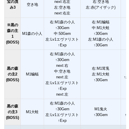
宝の茂
next:右左
右:空き地
空き地
み3
左:空き地
左:赤(アイザック)
next:右左
右:M1森の小人
右:M1蝙蝠
※黒の
↑30Gem
中:M1大蛙
森の主
M1森の小人
中:50Gem
↑30Gem
1
↑
左:Lv1エヴァリスト
左:M1森の小人
(BOSS)
↑Exp
↑30Gem
右:M1森の小人
↑30Gem
next:右
黒の森
右:M1茸兎
中:空き地
の主2
M1蝙蝠
左:M1大蛙
next:左
↑緑
(BOSS)
↑30Gem
左:Lv1エヴァリスト
↑Exp
next:左
右:M1森の小人
黒の森
↑30Gem
M1鬼火
の主3
M1大蛙
左:Lv1エヴァリスト
↑30Gem
↑
(BOSS)
↑Exp