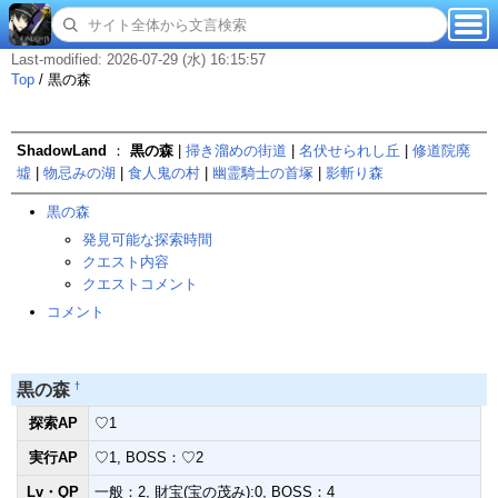
Last-modified: 2026-07-29 (水) 16:15:57
Top
/
黒の森
ShadowLand
：
黒の森
|
掃き溜めの街道
|
名伏せられし丘
|
修道院廃
墟
|
物忌みの湖
|
食人鬼の村
|
幽霊騎士の首塚
|
影斬り森
黒の森
発見可能な探索時間
クエスト内容
クエストコメント
コメント
†
黒の森
探索AP
♡1
実行AP
♡1, BOSS：♡2
Lv・QP
一般：2, 財宝(宝の茂み):0, BOSS：4