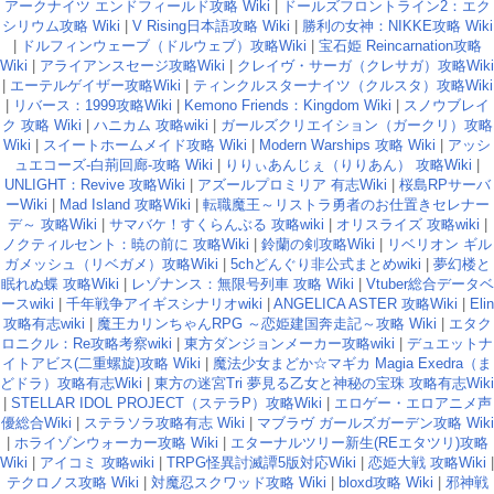
アークナイツ エンドフィールド攻略 Wiki
|
ドールズフロントライン2：エク
シリウム攻略 Wiki
|
V Rising日本語攻略 Wiki
|
勝利の女神：NIKKE攻略 Wiki
|
ドルフィンウェーブ（ドルウェブ）攻略Wiki
|
宝石姫 Reincarnation攻略
Wiki
|
アライアンスセージ攻略Wiki
|
クレイヴ・サーガ（クレサガ）攻略Wiki
|
エーテルゲイザー攻略Wiki
|
ティンクルスターナイツ（クルスタ）攻略Wiki
|
リバース：1999攻略Wiki
|
Kemono Friends：Kingdom Wiki
|
スノウブレイ
ク 攻略 Wiki
|
ハニカム 攻略wiki
|
ガールズクリエイション（ガークリ）攻略
Wiki
|
スイートホームメイド攻略 Wiki
|
Modern Warships 攻略 Wiki
|
アッシ
ュエコーズ-白荊回廊-攻略 Wiki
|
りりぃあんじぇ（りりあん） 攻略Wiki
|
UNLIGHT：Revive 攻略Wiki
|
アズールプロミリア 有志Wiki
|
桜島RPサーバ
ーWiki
|
Mad Island 攻略Wiki
|
転職魔王～リストラ勇者のお仕置きセレナー
デ～ 攻略Wiki
|
サマバケ！すくらんぶる 攻略wiki
|
オリスライズ 攻略wiki
|
ノクティルセント：暁の前に 攻略Wiki
|
鈴蘭の剣攻略Wiki
|
リベリオン ギル
ガメッシュ（リベガメ）攻略Wiki
|
5chどんぐり非公式まとめwiki
|
夢幻楼と
眠れぬ蝶 攻略Wiki
|
レゾナンス：無限号列車 攻略 Wiki
|
Vtuber総合データベ
ースwiki
|
千年戦争アイギスシナリオwiki
|
ANGELICA ASTER 攻略Wiki
|
Elin
攻略有志wiki
|
魔王カリンちゃんRPG ～恋姫建国奔走記～攻略 Wiki
|
エタク
ロニクル：Re攻略考察wiki
|
東方ダンジョンメーカー攻略wiki
|
デュエットナ
イトアビス(二重螺旋)攻略 Wiki
|
魔法少女まどか☆マギカ Magia Exedra（ま
どドラ）攻略有志Wiki
|
東方の迷宮Tri 夢見る乙女と神秘の宝珠 攻略有志Wiki
|
STELLAR IDOL PROJECT（ステラP）攻略Wiki
|
エロゲー・エロアニメ声
優総合Wiki
|
ステラソラ攻略有志 Wiki
|
マブラヴ ガールズガーデン攻略 Wiki
|
ホライゾンウォーカー攻略 Wiki
|
エターナルツリー新生(REエタツリ)攻略
Wiki
|
アイコミ 攻略wiki
|
TRPG怪異討滅譚5版対応Wiki
|
恋姫大戦 攻略Wiki
|
テクロノス攻略 Wiki
|
対魔忍スクワッド攻略 Wiki
|
bloxd攻略 Wiki
|
邪神戦