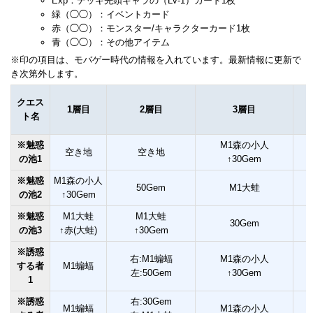
Exp：デッキ先頭キャラの（Lv-1）カード1枚
緑（◯◯）：イベントカード
赤（◯◯）：モンスター/キャラクターカード1枚
青（◯◯）：その他アイテム
※印の項目は、モバゲー時代の情報を入れています。最新情報に更新で
き次第外します。
クエス
1層目
2層目
3層目
ト名
※魅惑
M1森の小人
空き地
空き地
の池1
↑30Gem
※魅惑
M1森の小人
50Gem
M1大蛙
の池2
↑30Gem
※魅惑
M1大蛙
M1大蛙
30Gem
の池3
↑赤(大蛙)
↑30Gem
※誘惑
右:M1蝙蝠
M1森の小人
する者
M1蝙蝠
左:50Gem
↑30Gem
1
※誘惑
右:30Gem
M1蝙蝠
M1森の小人