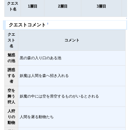
クエス
1層目
2層目
3層目
ト名
↑
†
クエストコメント
クエ
スト
コメント
名
魅惑
黒の森の入り口のある池
の池
誘惑
する
妖魔は人間を森へ招き入れる
者
空を
舞う
妖魔の中には空を滑空するものがいるとされる
狩人
人狩
りの
人間を屠る動物たち
動物