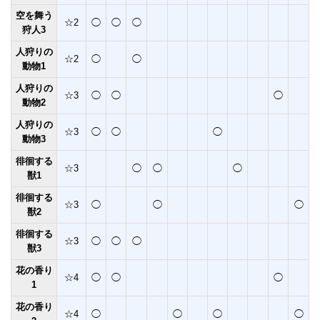
空を舞う
☆2
◯
◯
◯
狩人3
人狩りの
☆2
◯
◯
動物1
人狩りの
☆3
◯
◯
◯
動物2
人狩りの
☆3
◯
◯
◯
動物3
徘徊する
☆3
◯
◯
◯
獣1
徘徊する
☆3
◯
◯
◯
獣2
徘徊する
☆3
◯
◯
◯
獣3
花の香り
☆4
◯
◯
◯
1
花の香り
☆4
◯
◯
◯
◯