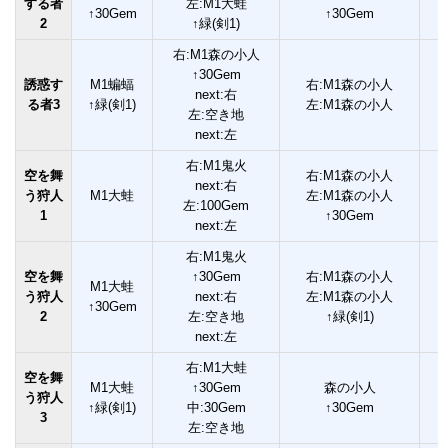
する者
左:M1大蛙
↑30Gem
↑30Gem
2
↑緑(剣1)
右:M1森の小人
↑30Gem
誘惑す
M1蝙蝠
右:M1森の小人
next:右
る者3
↑緑(剣1)
左:M1森の小人
左:空き地
next:左
右:M1鬼火
空を舞
右:M1森の小人
next:右
う狩人
M1大蛙
左:M1森の小人
左:100Gem
1
↑30Gem
next:左
右:M1鬼火
空を舞
↑30Gem
右:M1森の小人
M1大蛙
う狩人
next:右
左:M1森の小人
↑30Gem
2
左:空き地
↑緑(剣1)
next:左
右:M1大蛙
空を舞
M1大蛙
↑30Gem
森の小人
う狩人
↑緑(剣1)
中:30Gem
↑30Gem
3
左:空き地