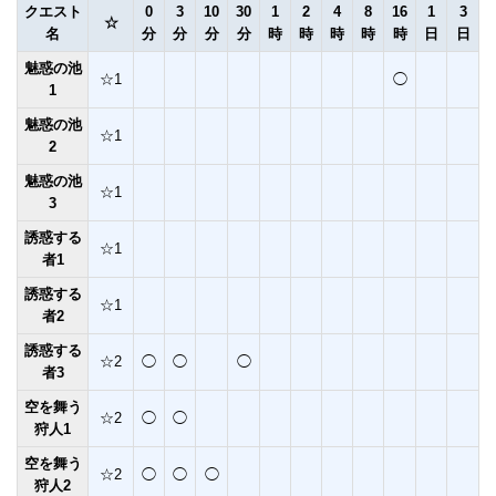
クエスト
0
3
10
30
1
2
4
8
16
1
3
☆
名
分
分
分
分
時
時
時
時
時
日
日
魅惑の池
☆1
◯
1
魅惑の池
☆1
2
魅惑の池
☆1
3
誘惑する
☆1
者1
誘惑する
☆1
者2
誘惑する
☆2
◯
◯
◯
者3
空を舞う
☆2
◯
◯
狩人1
空を舞う
☆2
◯
◯
◯
狩人2