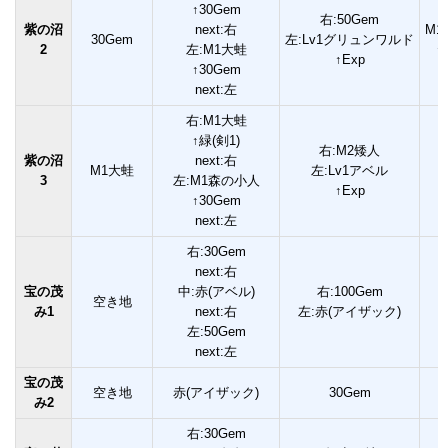
↑30Gem
右:50Gem
紫の沼
next:右
M
30Gem
左:Lv1グリュンワルド
2
左:M1大蛙
↑
↑Exp
↑30Gem
next:左
右:M1大蛙
↑緑(剣1)
右:M2矮人
紫の沼
next:右
M1大蛙
左:Lv1アベル
3
左:M1森の小人
↑Exp
↑30Gem
next:左
右:30Gem
next:右
宝の茂
中:赤(アベル)
右:100Gem
空き地
み1
next:右
左:赤(アイザック)
左:50Gem
next:左
宝の茂
空き地
赤(アイザック)
30Gem
み2
右:30Gem