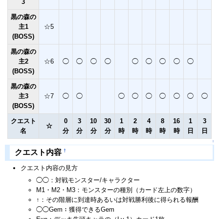
3
黒の森の
主1
☆5
(BOSS)
黒の森の
主2
☆6
◯
◯
◯
◯
◯
◯
◯
◯
◯
(BOSS)
黒の森の
主3
☆7
◯
◯
◯
◯
◯
◯
◯
◯
◯
(BOSS)
クエスト
0
3
10
30
1
2
4
8
16
1
3
☆
名
分
分
分
分
時
時
時
時
時
日
日
↑
†
クエスト内容
クエスト内容の見方
◯◯：対戦モンスター/キャラクター
M1・M2・M3：モンスターの種別（カード左上の数字）
↑：その階層に到達時あるいは対戦勝利後に得られる報酬
◯◯Gem：獲得できるGem