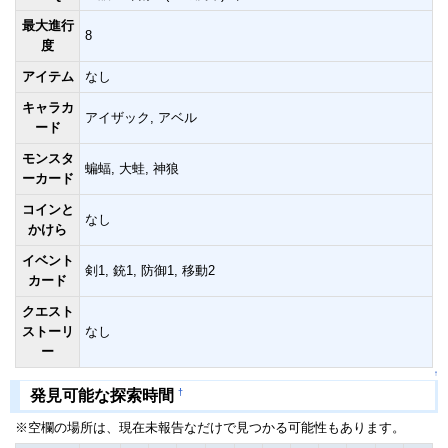
最大進行
8
度
アイテム
なし
キャラカ
アイザック, アベル
ード
モンスタ
蝙蝠, 大蛙, 神狼
ーカード
コインと
なし
かけら
イベント
剣1, 銃1, 防御1, 移動2
カード
クエスト
ストーリ
なし
ー
↑
†
発見可能な探索時間
※空欄の場所は、現在未報告なだけで見つかる可能性もあります。