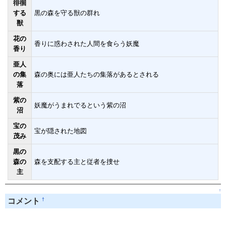
徘徊
する
黒の森を守る獣の群れ
獣
花の
香りに惑わされた人間を食らう妖魔
香り
亜人
の集
森の奥には亜人たちの集落があるとされる
落
紫の
妖魔がうまれでるという紫の沼
沼
宝の
宝が隠された地図
茂み
黒の
森の
森を支配する主と従者を捜せ
主
↑
†
コメント