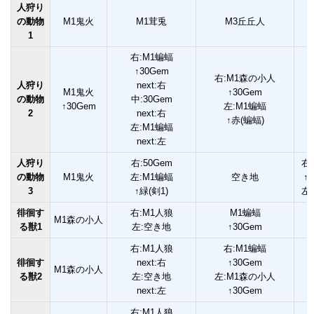
人狩り
の動物
M1鬼火
M1茸兎
M3丘丘人
1
右:M1蝙蝠
↑30Gem
右:M1森の小人
人狩り
next:右
M1鬼火
↑30Gem
の動物
中:30Gem
↑30Gem
左:M1蝙蝠
2
next:右
↑赤(蝙蝠)
左:M1蝙蝠
next:左
人狩り
右:50Gem
右
の動物
M1鬼火
左:M1蝙蝠
空き地
↑
3
↑緑(剣1)
左
徘徊す
右:M1人狼
M1蝙蝠
M1森の小人
る獣1
左:空き地
↑30Gem
右:M1人狼
右:M1蝙蝠
徘徊す
next:右
↑30Gem
M1森の小人
る獣2
左:空き地
左:M1森の小人
next:左
↑30Gem
右:M1人狼